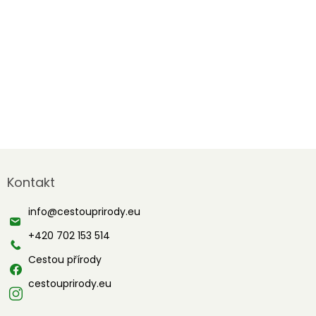
Z
á
Kontakt
p
a
info
@
cestouprirody.eu
t
í
+420 702 153 514
Cestou přírody
cestouprirody.eu