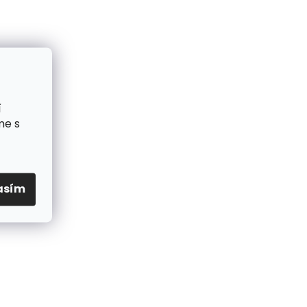
í
me s
asím