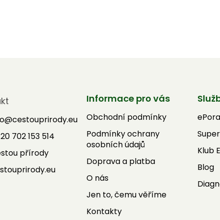
Informace pro vás
Služ
kt
Obchodní podmínky
ePor
fo
@
cestouprirody.eu
Podmínky ochrany
Super
20 702 153 514
osobních údajů
Klub 
stou přírody
Doprava a platba
Blog
stouprirody.eu
O nás
Diagn
Jen to, čemu věříme
Kontakty