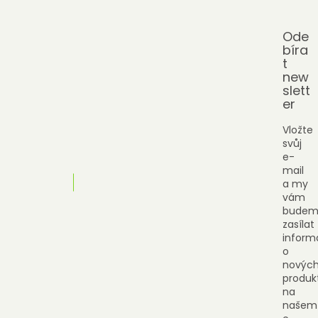
Ode
bíra
t
new
slett
er
Vložte
svůj
e-
mail
a my
vám
budem
zasílat
inform
o
novýc
produk
na
našem