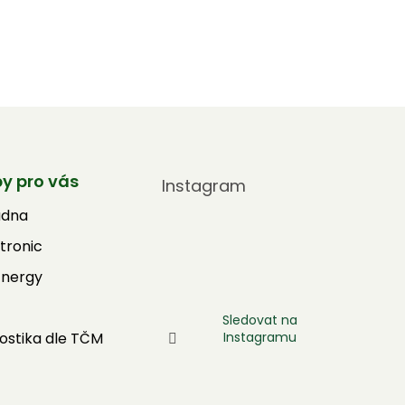
by pro vás
Instagram
adna
tronic
Energy
Sledovat na
Instagramu
ostika dle TČM