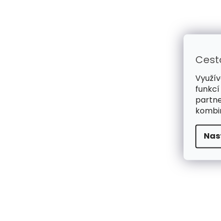
Cest
Využív
funkcí
partne
kombin
Nas