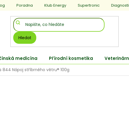
log
Poradna
Klub Energy
Supertronic
Diagnost
Hledat
 čínská medicína
Přírodní kosmetika
Veterinárn
 844 Nápoj stříbrného větru® 100g