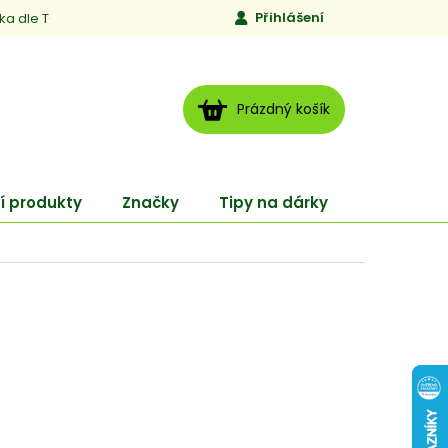
Přihlášení
ika dle TCM
Kontakty
Jen to, čemu věříme
Moje obj
NÁKUPNÍ
Prázdný košík
KOŠÍK
í produkty
Značky
Tipy na dárky
ENERGY