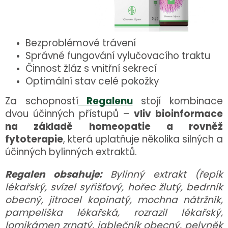
Bezproblémové trávení
Správné fungování vylučovacího traktu
Činnost žláz s vnitřní sekrecí
Optimální stav celé pokožky
Za schopností
Regalenu
stojí kombinace
dvou účinných přístupů –
vliv bioinformace
na základě homeopatie a rovněž
fytoterapie
, která uplatňuje několika silných a
účinných bylinných extraktů.
Regalen obsahuje:
Bylinný extrakt (řepík
lékařský, svízel syřišťový, hořec žlutý, bedrník
obecný, jitrocel kopinatý, mochna nátržník,
pampeliška lékařská, rozrazil lékařský,
lomikámen zrnatý, jablečník obecný, pelyněk