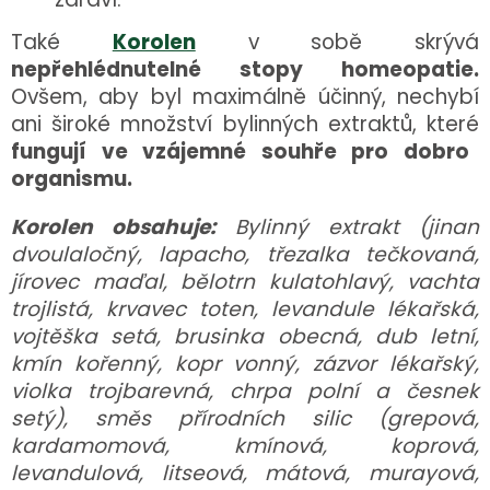
Také
Korolen
v sobě skrývá
nepřehlédnutelné stopy homeopatie.
Ovšem, aby byl maximálně účinný, nechybí
ani široké množství bylinných extraktů, které
fungují ve vzájemné souhře pro dobro
organismu.
Korolen obsahuje:
Bylinný extrakt (jinan
dvoulaločný, lapacho, třezalka tečkovaná,
jírovec maďal, bělotrn kulatohlavý, vachta
trojlistá, krvavec toten, levandule lékařská,
vojtěška setá, brusinka obecná, dub letní,
kmín kořenný, kopr vonný, zázvor lékařský,
violka trojbarevná, chrpa polní a česnek
setý), směs přírodních silic (grepová,
kardamomová, kmínová, koprová,
levandulová, litseová, mátová, murayová,