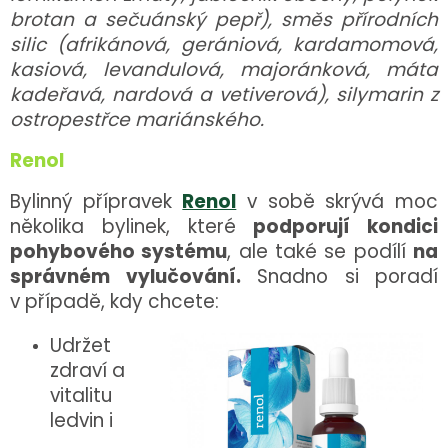
brotan a sečuánský pepř), směs přírodních
silic (afrikánová, gerániová, kardamomová,
kasiová, levandulová, majoránková, máta
kadeřavá, nardová a vetiverová), silymarin z
ostropestřce mariánského.
Renol
Bylinný přípravek
Renol
v sobě skrývá moc
několika bylinek, které
podporují kondici
pohybového systému
, ale také se podílí
na
správném vylučování.
Snadno si poradí
v případě, kdy chcete:
Udržet
zdraví a
vitalitu
ledvin i