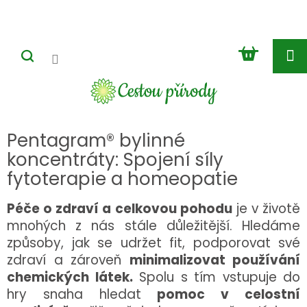
Přejít
na
obsah
NÁKUP
KOŠÍK
Pentagram® bylinné
koncentráty: Spojení síly
fytoterapie a homeopatie
Péče o zdraví a celkovou pohodu
je v životě
mnohých z nás stále důležitější. Hledáme
způsoby, jak se udržet fit, podporovat své
zdraví a zároveň
minimalizovat používání
chemických látek.
Spolu s tím vstupuje do
hry snaha hledat
pomoc v celostní