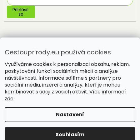
Přihlásit
se
Cestouprirody.eu používá cookies
Využíváme cookies k personalizaci obsahu, reklam,
poskytování funkcí sociálních médií a analýze
návštěvnosti. Informace sdílíme s partnery pro
sociální média, inzerci a analýzy, kteří je mohou
Vytvořil Shoptet
kombinovat s údaji z vašich aktivit. Více informací
zde
.
Copyright 2026
Cestou přírody
. Všechna práva vyhrazena.
Nastavení
Souhlasím