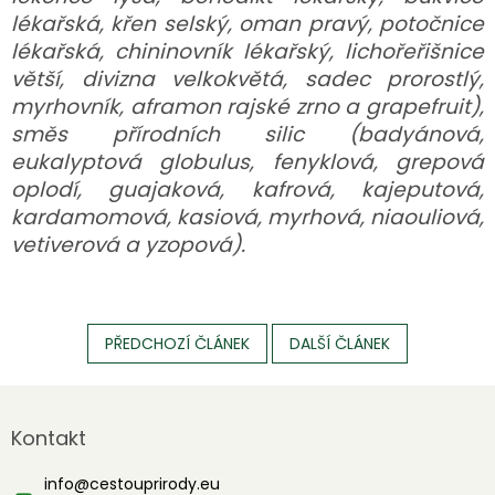
lékařská, křen selský, oman pravý, potočnice
lékařská, chininovník lékařský, lichořeřišnice
větší, divizna velkokvětá, sadec prorostlý,
myrhovník, aframon rajské zrno a grapefruit),
směs přírodních silic (badyánová,
eukalyptová globulus, fenyklová, grepová
oplodí, guajaková, kafrová, kajeputová,
kardamomová, kasiová, myrhová, niaouliová,
vetiverová a yzopová).
PŘEDCHOZÍ ČLÁNEK
DALŠÍ ČLÁNEK
Z
á
Kontakt
p
a
info
@
cestouprirody.eu
t