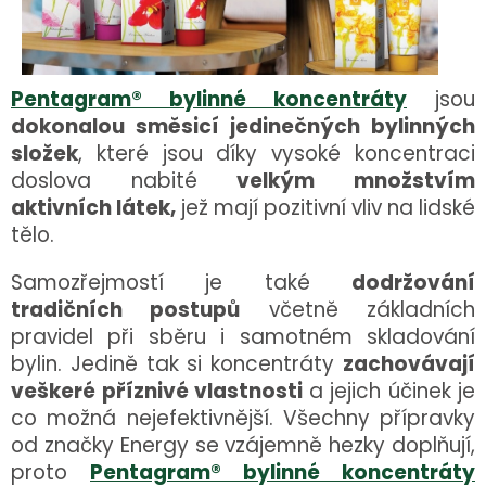
Pentagram® bylinné koncentráty
jsou
dokonalou směsicí jedinečných bylinných
složek
, které jsou díky vysoké koncentraci
doslova nabité
velkým množstvím
aktivních látek,
jež mají pozitivní vliv na lidské
tělo.
Samozřejmostí je také
dodržování
tradičních postupů
včetně základních
pravidel při sběru i samotném skladování
bylin. Jedině tak si koncentráty
zachovávají
veškeré příznivé vlastnosti
a jejich účinek je
co možná nejefektivnější. Všechny přípravky
od značky Energy se vzájemně hezky doplňují,
proto
Pentagram® bylinné koncentráty