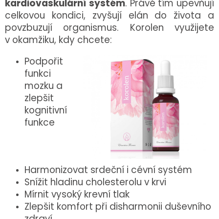
kardiovaskulární systém
. Právě tím upevňují
celkovou kondici, zvyšují elán do života a
povzbuzují organismus. Korolen využijete
v okamžiku, kdy chcete:
Podpořit
funkci
mozku a
zlepšit
kognitivní
funkce
Harmonizovat srdeční i cévní systém
Snížit hladinu cholesterolu v krvi
Mírnit vysoký krevní tlak
Zlepšit komfort při disharmonii duševního
zdraví.