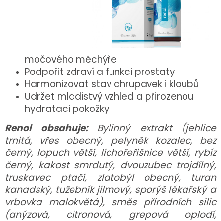
močového měchýře
Podpořit zdraví a funkci prostaty
Harmonizovat stav chrupavek i kloubů
Udržet mladistvý vzhled a přirozenou
hydrataci pokožky
Renol obsahuje:
Bylinný extrakt (jehlice
trnitá, vřes obecný, pelyněk kozalec, bez
černý, lopuch větší, lichořeřišnice větší, rybíz
černý, kakost smrdutý, dvouzubec trojdílný,
truskavec ptačí, zlatobýl obecný, turan
kanadský, tužebník jilmový, sporýš lékařský a
vrbovka malokvětá), směs přírodních silic
(anýzová, citronová, grepová oplodí,