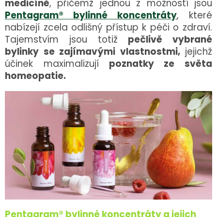
medicíně
, přičemž jednou z možností jsou
Pentagram® bylinné koncentráty
, které
nabízejí zcela odlišný přístup k péči o zdraví.
Tajemstvím jsou totiž
pečlivě vybrané
bylinky se zajímavými vlastnostmi,
jejichž
účinek maximalizují
poznatky ze světa
homeopatie.
Pentagram® bylinné koncentráty a jejich