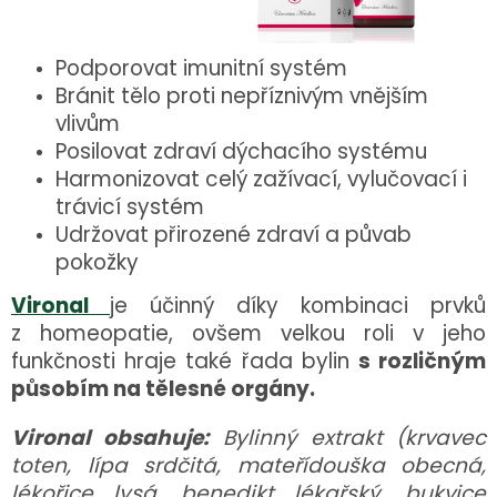
Podporovat imunitní systém
Bránit tělo proti nepříznivým vnějším
vlivům
Posilovat zdraví dýchacího systému
Harmonizovat celý zažívací, vylučovací i
trávicí systém
Udržovat přirozené zdraví a půvab
pokožky
Vironal
je účinný díky kombinaci prvků
z homeopatie, ovšem velkou roli v jeho
funkčnosti hraje také řada bylin
s rozličným
působím na tělesné orgány.
Vironal obsahuje:
Bylinný extrakt (krvavec
toten, lípa srdčitá, mateřídouška obecná,
lékořice lysá, benedikt lékařský, bukvice