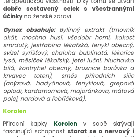
terapeutickou vlastností. Díky tomu se utváří
dobře sestavený celek s všestrannými
účinky
na ženské zdraví.
Gynex obsahuje:
Bylinný extrakt (trnovník
akát, mochna husí, všedobr horní, kakost
smrdutý, jestřabina lékařská, fenykl obecný,
svízel syřišťový, chaluha bublinatá, lékořice
lysá, měsíček lékařský, jetel luční, hluchavka
bílá, kontryhel obecný, brusnice borůvka a
krvavec toten), směs přírodních silic
(anýzová, badyánová, fenyklová, grepová
oplodí, kardamomová, majoránková, mátová
polej, nardová a řebříčková).
Korolen
Přírodní kapky
Korolen
v sobě skrývají
fascinující schopnost
starat se o nervový i