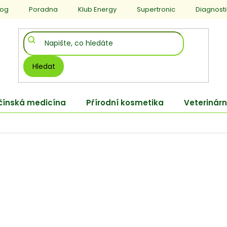
log
Poradna
Klub Energy
Supertronic
Diagnost
Hledat
 čínská medicína
Přírodní kosmetika
Veterinárn