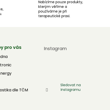
Nabízíme pouze produkty,
kterým věříme a
e,
používáme je při
u.
terapeutické praxi.
by pro vás
Instagram
adna
tronic
Energy
Sledovat na
Instagramu
ostika dle TČM