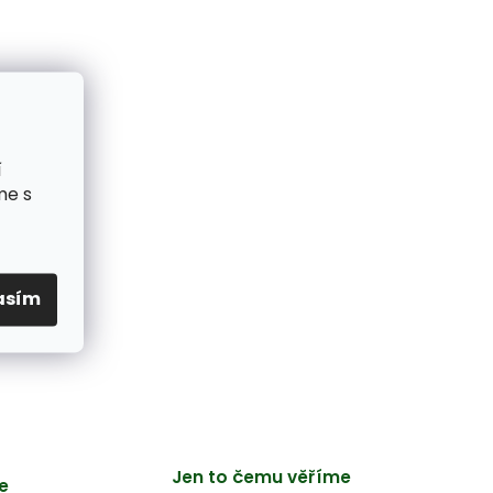
í
me s
asím
Jen to čemu věříme
e