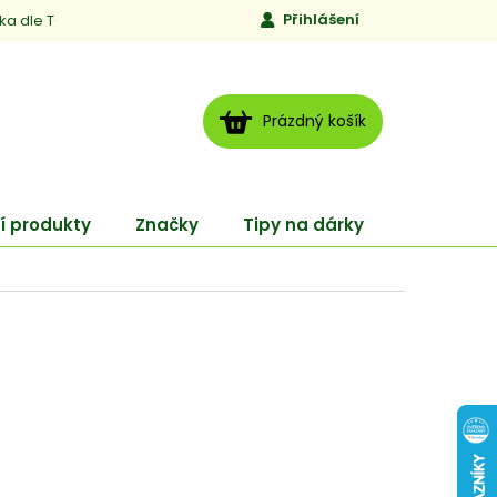
Přihlášení
ika dle TCM
Kontakty
Jen to, čemu věříme
Moje obj
NÁKUPNÍ
Prázdný košík
KOŠÍK
í produkty
Značky
Tipy na dárky
ENERGY