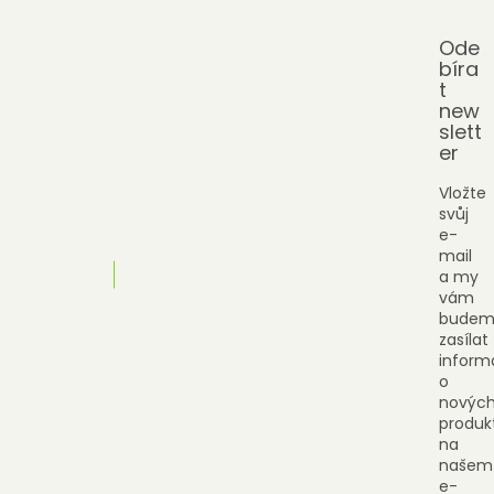
Ode
bíra
t
new
slett
er
Vložte
svůj
e-
mail
a my
vám
budem
zasílat
inform
o
novýc
produk
na
našem
e-