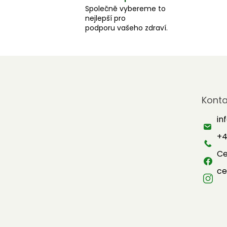
Společně vybereme to
nejlepší pro
podporu vašeho zdraví.
Z
á
Konta
p
a
in
t
+4
í
Ce
ce