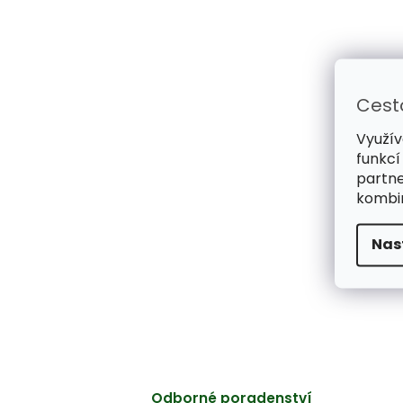
Cest
Využív
funkcí
partne
kombin
Nas
Odborné poradenství