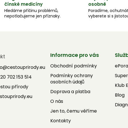
čínské medicíny
osobně
Hledáme příčinu problémů,
Poradíme, ochutnát
nepotlačujeme jen příznaky.
vyberete si s jistoto
Informace pro vás
Služ
kt
Obchodní podmínky
ePor
fo
@
cestouprirody.eu
Podmínky ochrany
Super
20 702 153 514
osobních údajů
Klub 
stou přírody
Doprava a platba
Blog
stouprirody.eu
O nás
Diagn
Jen to, čemu věříme
Kontakty