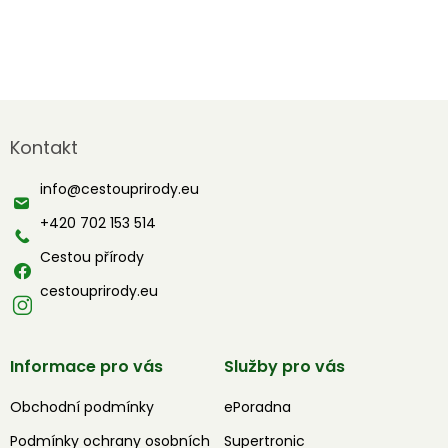
Z
á
Kontakt
p
a
info
@
cestouprirody.eu
t
í
+420 702 153 514
Cestou přírody
cestouprirody.eu
Informace pro vás
Služby pro vás
Obchodní podmínky
ePoradna
Podmínky ochrany osobních
Supertronic