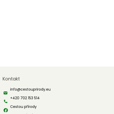
Z
á
Kontakt
p
a
info
@
cestouprirody.eu
t
í
+420 702 153 514
Cestou přírody