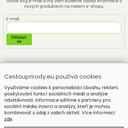
Vložte svůj e-mail a my vám budeme zasílat informace o
nových produktech na našem e-shopu.
E-mail
Přihlásit
se
Cestouprirody.eu používá cookies
Využíváme cookies k personalizaci obsahu, reklam,
poskytování funkcí sociálních médií a analýze
návštěvnosti. Informace sdílíme s partnery pro
sociální média, inzerci a analýzy, kteří je mohou
Vytvořil Shoptet
kombinovat s údaji z vašich aktivit. Více informací
zde
.
Copyright 2026
Cestou přírody
. Všechna práva vyhrazena.