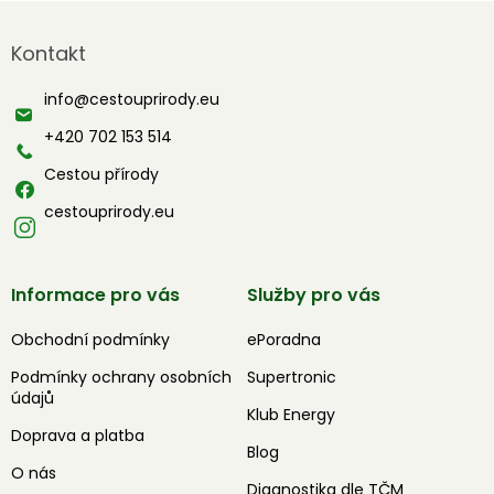
Z
á
Kontakt
p
a
info
@
cestouprirody.eu
t
í
+420 702 153 514
Cestou přírody
cestouprirody.eu
Informace pro vás
Služby pro vás
Obchodní podmínky
ePoradna
Podmínky ochrany osobních
Supertronic
údajů
Klub Energy
Doprava a platba
Blog
O nás
Diagnostika dle TČM