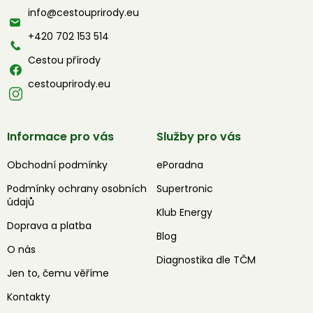
a
info
@
cestouprirody.eu
t
í
+420 702 153 514
Cestou přírody
cestouprirody.eu
Informace pro vás
Služby pro vás
Obchodní podmínky
ePoradna
Podmínky ochrany osobních
Supertronic
údajů
Klub Energy
Doprava a platba
Blog
O nás
Diagnostika dle TČM
Jen to, čemu věříme
Kontakty