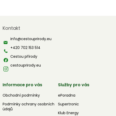
Z
á
Kontakt
p
a
info
@
cestouprirody.eu
t
í
+420 702 153 514
Cestou přírody
cestouprirody.eu
Informace pro vás
Služby pro vás
Obchodní podmínky
ePoradna
Podmínky ochrany osobních
Supertronic
údajů
Klub Energy