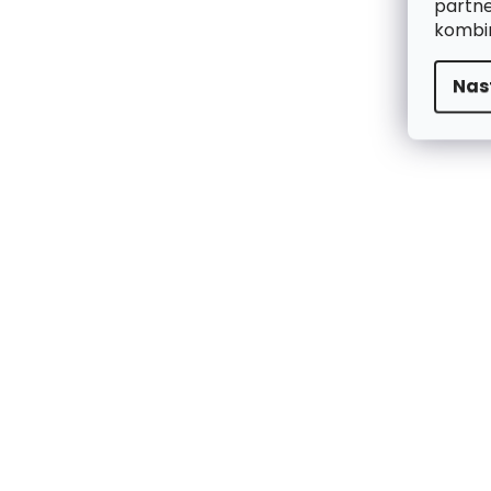
partne
kombin
Nas