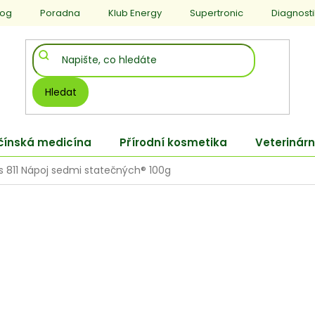
log
Poradna
Klub Energy
Supertronic
Diagnost
Hledat
 čínská medicína
Přírodní kosmetika
Veterinárn
 811 Nápoj sedmi statečných® 100g