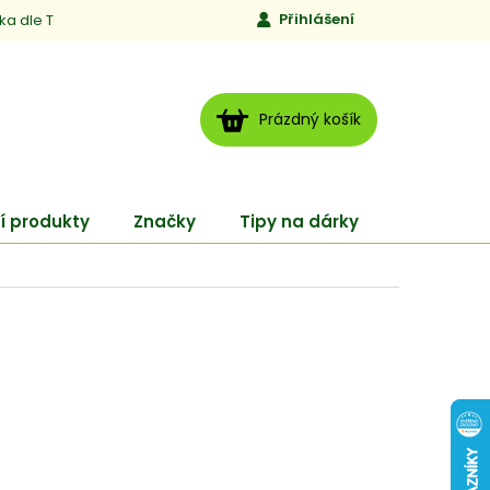
Přihlášení
ika dle TCM
Kontakty
Jen to, čemu věříme
Moje obj
NÁKUPNÍ
Prázdný košík
KOŠÍK
í produkty
Značky
Tipy na dárky
ENERGY