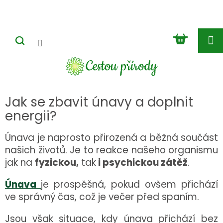
Přejít
na
obsah
NÁKUP
KOŠÍK
Jak se zbavit únavy a doplnit
energii?
Únava je naprosto přirozená a běžná součást
našich životů. Je to reakce našeho organismu
jak na
fyzickou,
tak
i psychickou zátěž
.
Únava
je prospěšná, pokud ovšem přichází
ve správný čas, což je večer před spaním.
Jsou však situace, kdy únava přichází bez