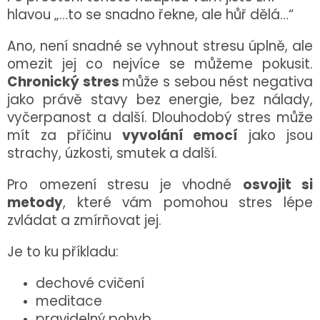
hlavou „…to se snadno řekne, ale hůř dělá…“
Ano, není snadné se vyhnout stresu úplně, ale
omezit jej co nejvíce se můžeme pokusit.
Chronický stres
může s sebou nést negativa
jako právě stavy bez energie, bez nálady,
vyčerpanost a další. Dlouhodobý stres může
mít za příčinu
vyvolání emocí
jako jsou
strachy, úzkosti, smutek a další.
Pro omezení stresu je vhodné
osvojit si
metody
, které vám pomohou stres lépe
zvládat a zmírňovat jej.
Je to ku příkladu:
dechové cvičení
meditace
pravidelný pohyb