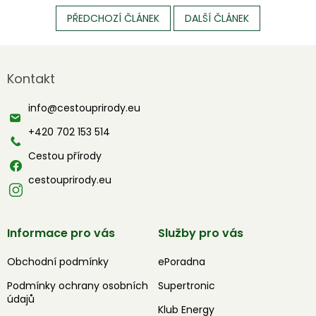
PŘEDCHOZÍ ČLÁNEK
DALŠÍ ČLÁNEK
Z
á
Kontakt
p
a
info
@
cestouprirody.eu
t
í
+420 702 153 514
Cestou přírody
cestouprirody.eu
Informace pro vás
Služby pro vás
Obchodní podmínky
ePoradna
Podmínky ochrany osobních
Supertronic
údajů
Klub Energy