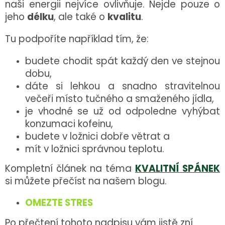
naši energii nejvíce ovlivňuje. Nejde pouze o
jeho
délku
, ale také o
kvalitu
.
Tu podpoříte například tím, že:
budete chodit spát každý den ve stejnou
dobu,
dáte si lehkou a snadno stravitelnou
večeři místo tučného a smaženého jídla,
je vhodné se už od odpoledne vyhýbat
konzumaci kofeinu,
budete v ložnici dobře větrat a
mít v ložnici správnou teplotu.
Kompletní článek na téma
KVALITNÍ SPÁNEK
si můžete přečíst na našem blogu.
OMEZTE STRES
Po přečtení tohoto nadpisu vám jistě zní