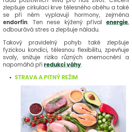
řadu pozitivních vlivů pro náš život. Cvičení
zlepšuje cirkulaci krve tělesného oběhu a také
se při něm vyplavují hormony, zejména
endorfin
. Ten nese kýžený příval
energie
,
odbourává stres a zlepšuje náladu.
Takový pravidelný pohyb také zlepšuje
fyzickou kondici, tělesnou flexibilitu, zpevňuje
svaly, snižuje riziko různých onemocnění a
napomáhá při
redukci váhy
.
STRAVA A PITNÝ REŽIM