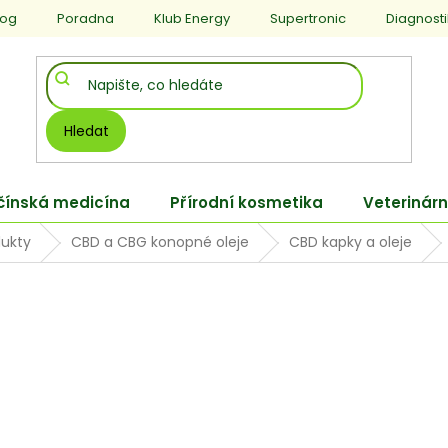
log
Poradna
Klub Energy
Supertronic
Diagnost
Hledat
 čínská medicína
Přírodní kosmetika
Veterinárn
ukty
CBD a CBG konopné oleje
CBD kapky a oleje