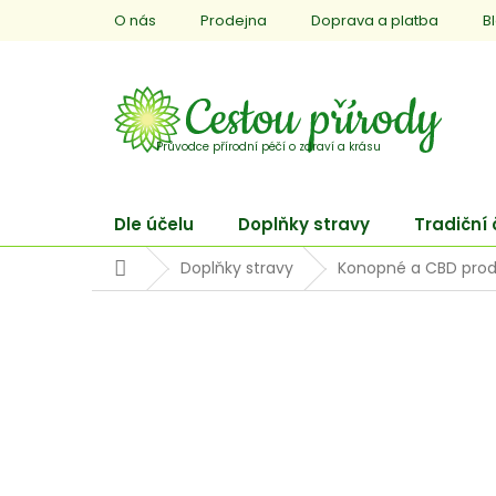
Přejít
O nás
Prodejna
Doprava a platba
B
na
obsah
Dle účelu
Doplňky stravy
Tradiční
Domů
Doplňky stravy
Konopné a CBD prod