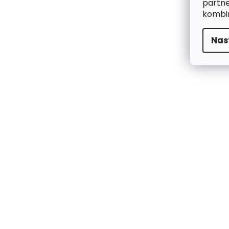
partne
kombin
Nas