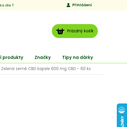
Přihlášení
ika dle TCM
Kontakty
Jen to, čemu věříme
Moje obj
NÁKUPNÍ
Prázdný košík
KOŠÍK
í produkty
Značky
Tipy na dárky
ENERGY
Zelená země CBD kapsle 600 mg CBD - 60 ks