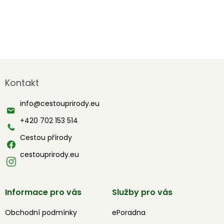
Z
á
Kontakt
p
a
info
@
cestouprirody.eu
t
í
+420 702 153 514
Cestou přírody
cestouprirody.eu
Informace pro vás
Služby pro vás
Obchodní podmínky
ePoradna