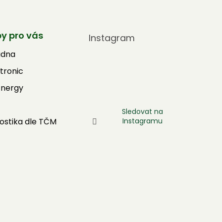
by pro vás
Instagram
adna
tronic
Energy
Sledovat na
Instagramu
ostika dle TČM