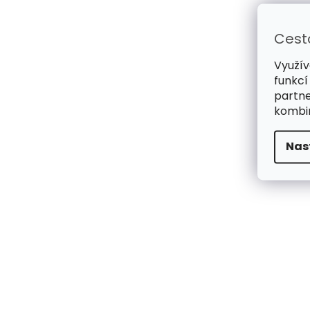
Cest
Využív
funkcí
partne
kombin
Nas