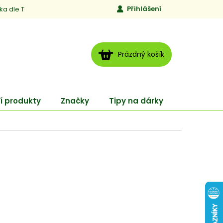
Přihlášení
ika dle TCM
Kontakty
Jen to, čemu věříme
Moje obj
NÁKUPNÍ
Prázdný košík
KOŠÍK
í produkty
Značky
Tipy na dárky
ENERGY