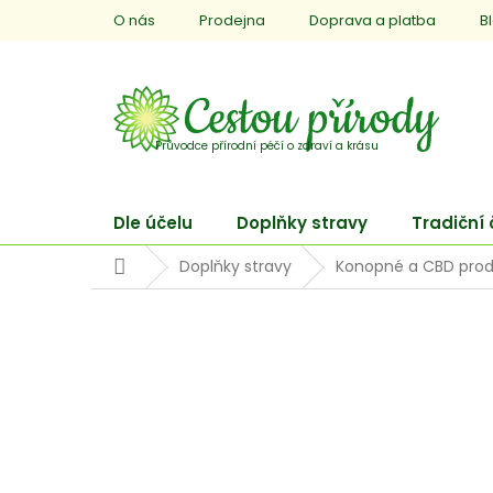
Přejít
O nás
Prodejna
Doprava a platba
B
na
obsah
Dle účelu
Doplňky stravy
Tradiční
Domů
Doplňky stravy
Konopné a CBD prod