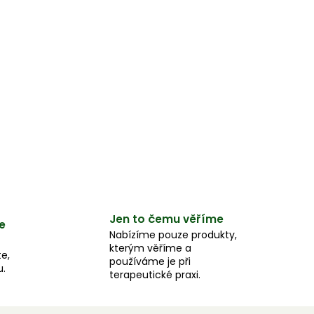
Jen to čemu věříme
e
Nabízíme pouze produkty,
kterým věříme a
e,
používáme je při
u.
terapeutické praxi.