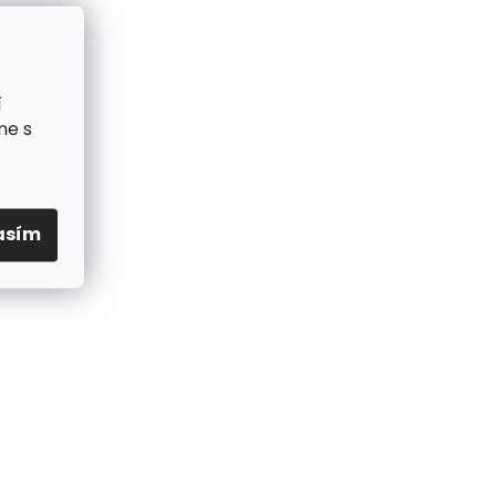
í
me s
asím