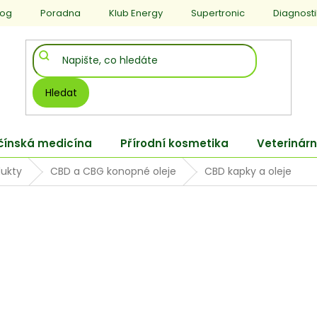
log
Poradna
Klub Energy
Supertronic
Diagnost
Hledat
 čínská medicína
Přírodní kosmetika
Veterinárn
ukty
CBD a CBG konopné oleje
CBD kapky a oleje