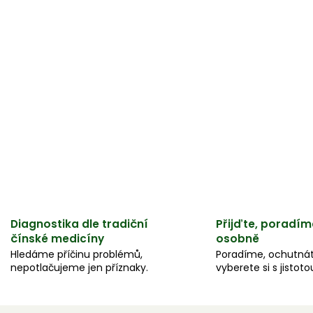
Diagnostika dle tradiční
Přijďte, poradím
čínské medicíny
osobně
Hledáme příčinu problémů,
Poradíme, ochutnát
nepotlačujeme jen příznaky.
vyberete si s jistoto