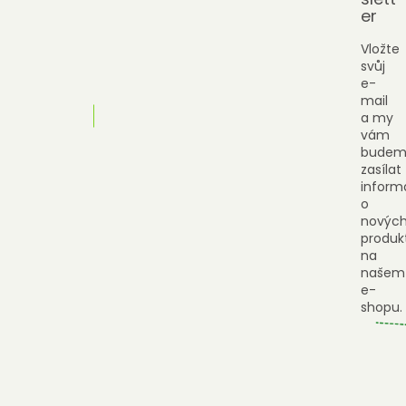
er
Vložte
svůj
e-
mail
a my
vám
budem
zasílat
inform
o
novýc
produk
na
našem
e-
shopu.