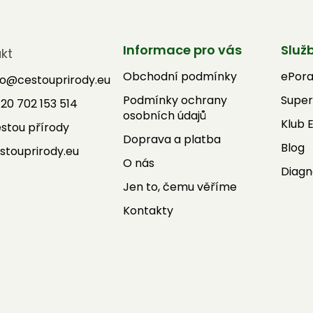
Informace pro vás
Služ
kt
Obchodní podmínky
ePor
fo
@
cestouprirody.eu
Podmínky ochrany
Super
20 702 153 514
osobních údajů
Klub 
stou přírody
Doprava a platba
Blog
stouprirody.eu
O nás
Diagn
Jen to, čemu věříme
Kontakty