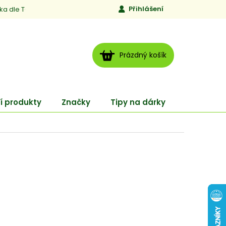
Přihlášení
ika dle TCM
Kontakty
Jen to, čemu věříme
Moje obj
NÁKUPNÍ
Prázdný košík
KOŠÍK
í produkty
Značky
Tipy na dárky
ENERGY