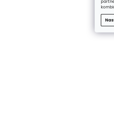
partne
kombin
Nas