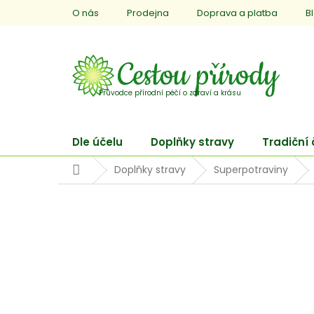
Přejít
O nás
Prodejna
Doprava a platba
B
na
obsah
Dle účelu
Doplňky stravy
Tradiční
Domů
Doplňky stravy
Superpotraviny