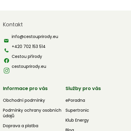
Z
á
Kontakt
p
a
info
@
cestouprirody.eu
t
í
+420 702 153 514
Cestou přírody
cestouprirody.eu
Informace pro vás
Služby pro vás
Obchodní podmínky
ePoradna
Podmínky ochrany osobních
Supertronic
údajů
Klub Energy
Doprava a platba
Blog