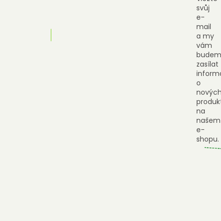
svůj
e-
mail
a my
vám
budem
zasílat
inform
o
novýc
produk
na
našem
e-
shopu.