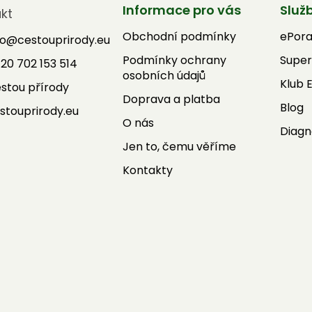
Informace pro vás
Služ
kt
Obchodní podmínky
ePor
fo
@
cestouprirody.eu
Podmínky ochrany
Super
20 702 153 514
osobních údajů
Klub 
stou přírody
Doprava a platba
Blog
stouprirody.eu
O nás
Diagn
Jen to, čemu věříme
Kontakty