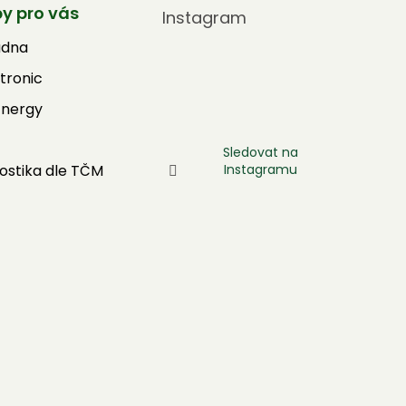
by pro vás
Instagram
adna
tronic
Energy
Sledovat na
Instagramu
ostika dle TČM