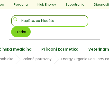
log
Poradna
Klub Energy
Supertronic
Diagnost
Hledat
 čínská medicína
Přírodní kosmetika
Veterinárn
 nabídka
Zelené potraviny
Energy Organic Sea Berry 