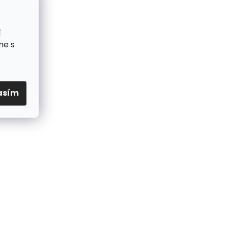
í
me s
asím