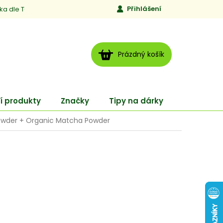
Přihlášení
ika dle TCM
Kontakty
Jen to, čemu věříme
Moje obj
NÁKUPNÍ
Prázdný košík
KOŠÍK
í produkty
Značky
Tipy na dárky
ENERGY
Powder + Organic Matcha Powder