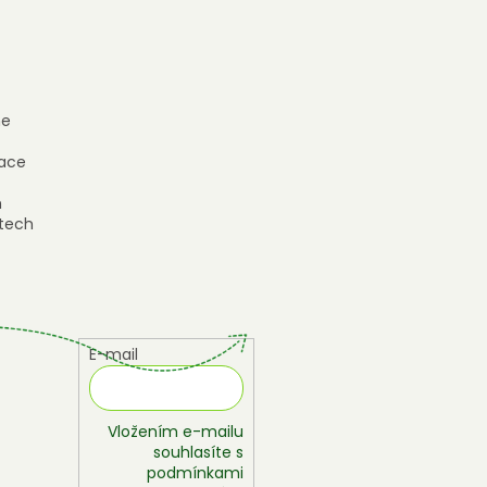
e
ace
h
tech
E-mail
Vložením e-mailu
souhlasíte s
podmínkami