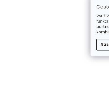
Cest
Využív
funkcí
partne
kombin
Nas