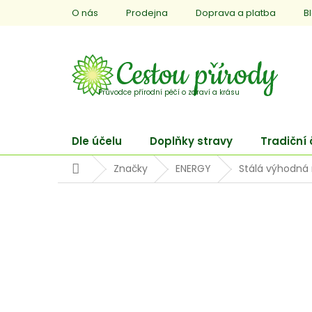
Přejít
O nás
Prodejna
Doprava a platba
B
na
obsah
Dle účelu
Doplňky stravy
Tradiční
Domů
Značky
ENERGY
Stálá výhodná