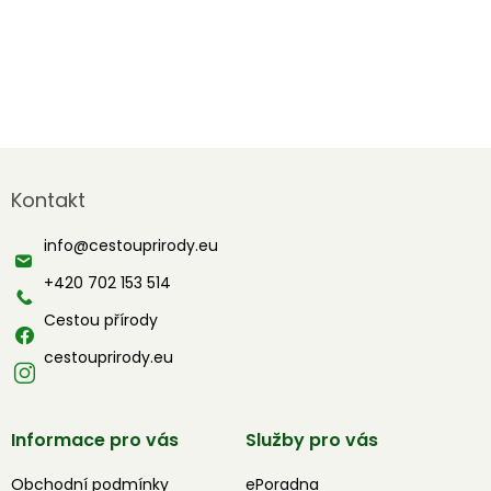
Z
á
Kontakt
p
a
info
@
cestouprirody.eu
t
í
+420 702 153 514
Cestou přírody
cestouprirody.eu
Informace pro vás
Služby pro vás
Obchodní podmínky
ePoradna