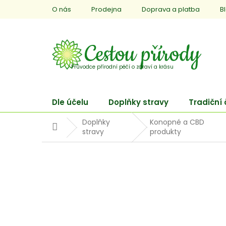
Přejít
O nás
Prodejna
Doprava a platba
B
na
obsah
Dle účelu
Doplňky stravy
Tradiční
Doplňky
Konopné a CBD
Domů
stravy
produkty