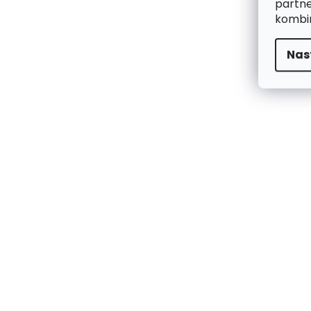
partne
kombin
Nas