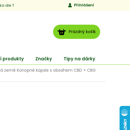
Přihlášení
ika dle TCM
Kontakty
Jen to, čemu věříme
Moje obj
NÁKUPNÍ
Prázdný košík
KOŠÍK
í produkty
Značky
Tipy na dárky
ENERGY
ná země Konopné kapsle s obsahem CBD + CBG