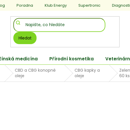
log
Poradna
Klub Energy
Supertronic
Diagnost
Hledat
 čínská medicína
Přírodní kosmetika
Veterinárn
CBD a CBG konopné
CBG kapky a
Zele
oleje
oleje
60 ks