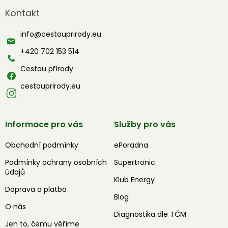
á
Kontakt
p
a
info
@
cestouprirody.eu
t
í
+420 702 153 514
Cestou přírody
cestouprirody.eu
Informace pro vás
Služby pro vás
Obchodní podmínky
ePoradna
Podmínky ochrany osobních
Supertronic
údajů
Klub Energy
Doprava a platba
Blog
O nás
Diagnostika dle TČM
Jen to, čemu věříme