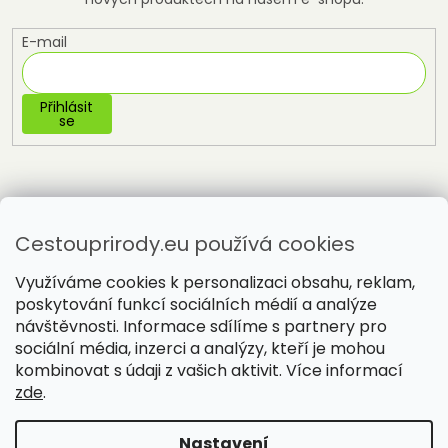
E-mail
Přihlásit
se
Cestouprirody.eu používá cookies
Využíváme cookies k personalizaci obsahu, reklam,
poskytování funkcí sociálních médií a analýze
návštěvnosti. Informace sdílíme s partnery pro
sociální média, inzerci a analýzy, kteří je mohou
Vytvořil Shoptet
kombinovat s údaji z vašich aktivit. Více informací
zde
.
Copyright 2026
Cestou přírody
. Všechna práva vyhrazena.
Nastavení