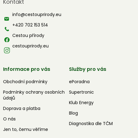
Kontakt
p
a
info
@
cestouprirody.eu
t
í
+420 702 153 514
Cestou přírody
cestouprirody.eu
Informace pro vás
Služby pro vás
Obchodní podmínky
ePoradna
Podmínky ochrany osobních
Supertronic
údajů
Klub Energy
Doprava a platba
Blog
O nás
Diagnostika dle TČM
Jen to, čemu věříme