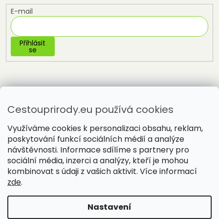
E-mail
Přihlásit
se
Cestouprirody.eu používá cookies
Využíváme cookies k personalizaci obsahu, reklam,
poskytování funkcí sociálních médií a analýze
návštěvnosti. Informace sdílíme s partnery pro
sociální média, inzerci a analýzy, kteří je mohou
Vytvořil Shoptet
kombinovat s údaji z vašich aktivit. Více informací
zde
.
Copyright 2026
Cestou přírody
. Všechna práva vyhrazena.
Nastavení