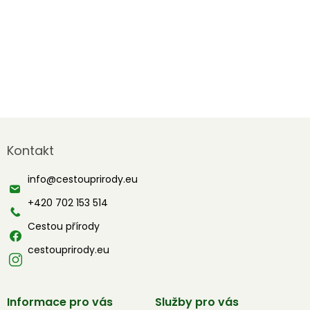
Z
á
Kontakt
p
a
info
@
cestouprirody.eu
t
í
+420 702 153 514
Cestou přírody
cestouprirody.eu
Informace pro vás
Služby pro vás