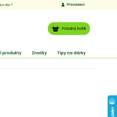
Přihlášení
ika dle TCM
Kontakty
Jen to, čemu věříme
Moje obj
NÁKUPNÍ
Prázdný košík
KOŠÍK
í produkty
Značky
Tipy na dárky
ENERGY