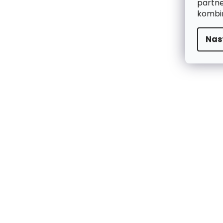
partne
kombin
Nas