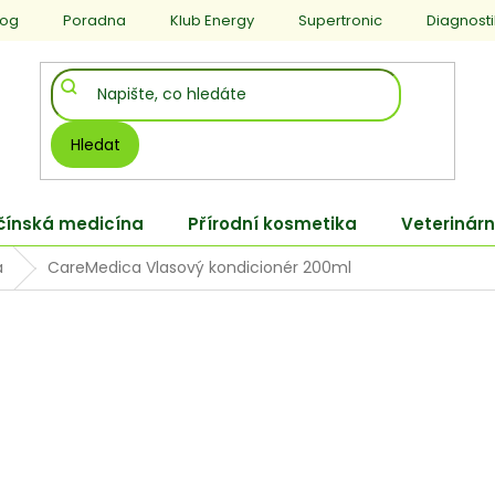
log
Poradna
Klub Energy
Supertronic
Diagnost
Hledat
 čínská medicína
Přírodní kosmetika
Veterinárn
a
CareMedica Vlasový kondicionér 200ml