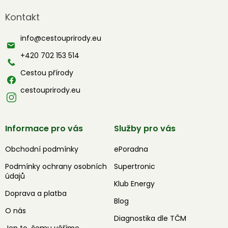
á
Kontakt
p
a
info
@
cestouprirody.eu
t
í
+420 702 153 514
Cestou přírody
cestouprirody.eu
Informace pro vás
Služby pro vás
Obchodní podmínky
ePoradna
Podmínky ochrany osobních
Supertronic
údajů
Klub Energy
Doprava a platba
Blog
O nás
Diagnostika dle TČM
Jen to, čemu věříme