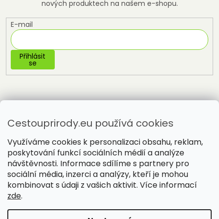
nových produktech na našem e-shopu.
E-mail
Přihlásit
se
Cestouprirody.eu používá cookies
Využíváme cookies k personalizaci obsahu, reklam,
poskytování funkcí sociálních médií a analýze
návštěvnosti. Informace sdílíme s partnery pro
sociální média, inzerci a analýzy, kteří je mohou
Vytvořil Shoptet
kombinovat s údaji z vašich aktivit. Více informací
zde
.
Copyright 2026
Cestou přírody
. Všechna práva vyhrazena.