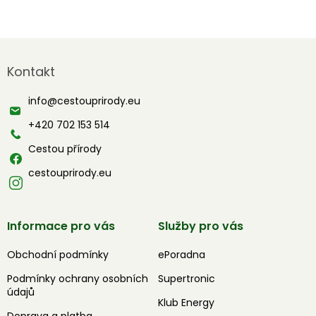
Z
á
Kontakt
p
a
info
@
cestouprirody.eu
t
í
+420 702 153 514
Cestou přírody
cestouprirody.eu
Informace pro vás
Služby pro vás
Obchodní podmínky
ePoradna
Podmínky ochrany osobních
Supertronic
údajů
Klub Energy