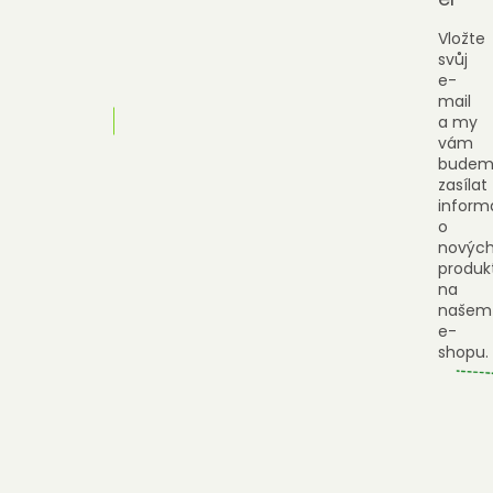
Vložte
svůj
e-
mail
a my
vám
budem
zasílat
inform
o
novýc
produk
na
našem
e-
shopu.