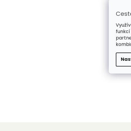
Cest
Využív
funkcí
partne
kombin
Nas