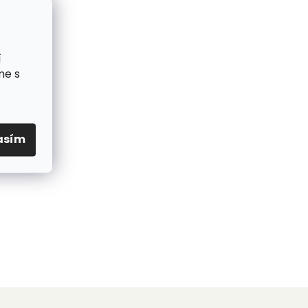
í
me s
asím