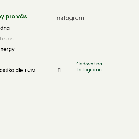
by pro vás
Instagram
adna
tronic
Energy
Sledovat na
Instagramu
ostika dle TČM