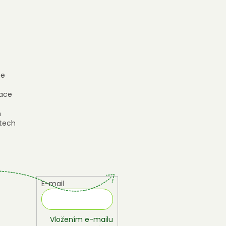
e
ace
h
tech
E-mail
Vložením e-mailu