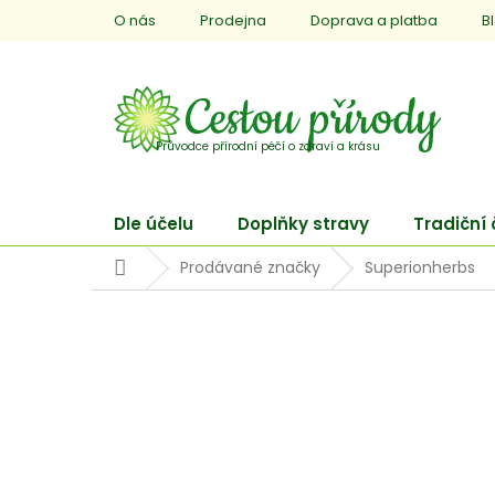
Přejít
O nás
Prodejna
Doprava a platba
B
na
obsah
Dle účelu
Doplňky stravy
Tradiční
Domů
Prodávané značky
Superionherbs