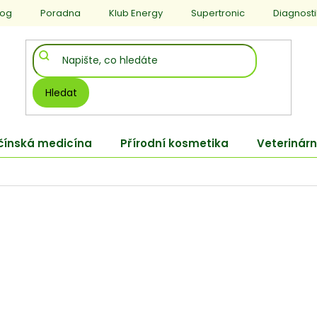
log
Poradna
Klub Energy
Supertronic
Diagnost
Hledat
 čínská medicína
Přírodní kosmetika
Veterinárn