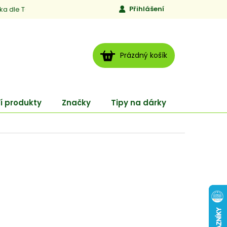
Přihlášení
ika dle TCM
Kontakty
Jen to, čemu věříme
Moje obj
NÁKUPNÍ
Prázdný košík
KOŠÍK
í produkty
Značky
Tipy na dárky
ENERGY