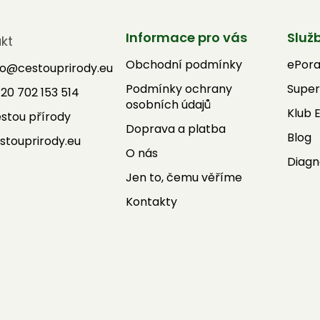
Informace pro vás
Služ
kt
Obchodní podmínky
ePor
fo
@
cestouprirody.eu
Podmínky ochrany
Super
20 702 153 514
osobních údajů
Klub 
stou přírody
Doprava a platba
Blog
stouprirody.eu
O nás
Diagn
Jen to, čemu věříme
Kontakty