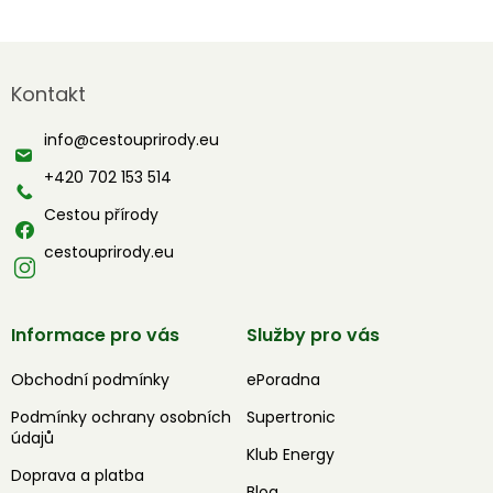
Z
á
Kontakt
p
a
info
@
cestouprirody.eu
t
í
+420 702 153 514
Cestou přírody
cestouprirody.eu
Informace pro vás
Služby pro vás
Obchodní podmínky
ePoradna
Podmínky ochrany osobních
Supertronic
údajů
Klub Energy
Doprava a platba
Blog