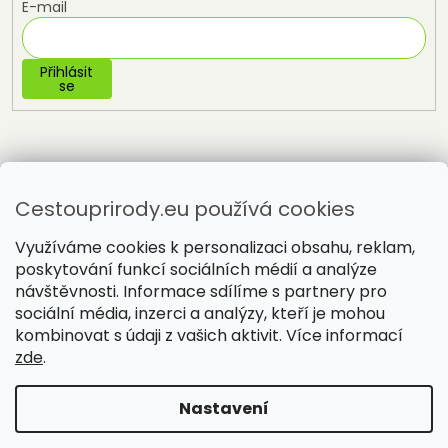
E-mail
Přihlásit
se
Cestouprirody.eu používá cookies
Využíváme cookies k personalizaci obsahu, reklam,
poskytování funkcí sociálních médií a analýze
návštěvnosti. Informace sdílíme s partnery pro
sociální média, inzerci a analýzy, kteří je mohou
Vytvořil Shoptet
kombinovat s údaji z vašich aktivit. Více informací
zde
.
Copyright 2026
Cestou přírody
. Všechna práva vyhrazena.
Nastavení