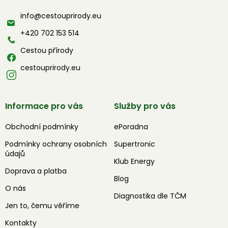
a
info
@
cestouprirody.eu
t
í
+420 702 153 514
Cestou přírody
cestouprirody.eu
Informace pro vás
Služby pro vás
Obchodní podmínky
ePoradna
Podmínky ochrany osobních
Supertronic
údajů
Klub Energy
Doprava a platba
Blog
O nás
Diagnostika dle TČM
Jen to, čemu věříme
Kontakty