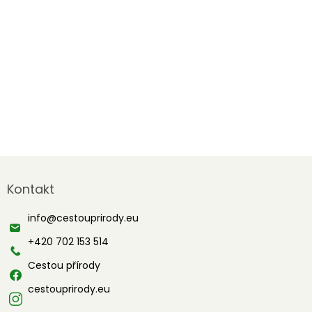
Z
á
Kontakt
p
a
info
@
cestouprirody.eu
t
í
+420 702 153 514
Cestou přírody
cestouprirody.eu