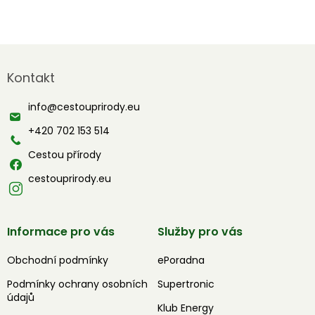
Z
á
Kontakt
p
a
info
@
cestouprirody.eu
t
í
+420 702 153 514
Cestou přírody
cestouprirody.eu
Informace pro vás
Služby pro vás
Obchodní podmínky
ePoradna
Podmínky ochrany osobních
Supertronic
údajů
Klub Energy