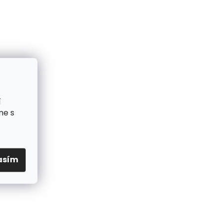
í
me s
asím