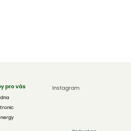
by pro vás
Instagram
adna
tronic
Energy