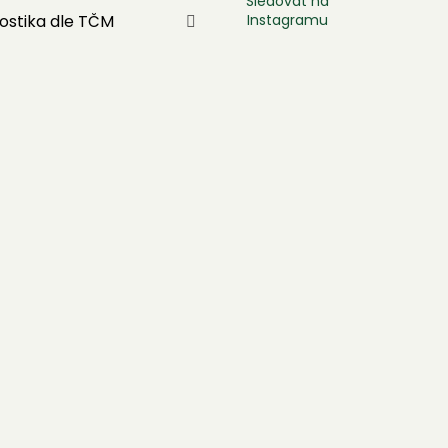
Sledovat na
Instagramu
ostika dle TČM