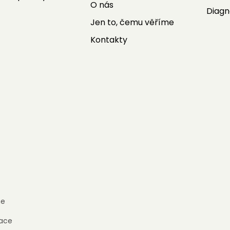
O nás
Diagn
Jen to, čemu věříme
Kontakty
e
ace