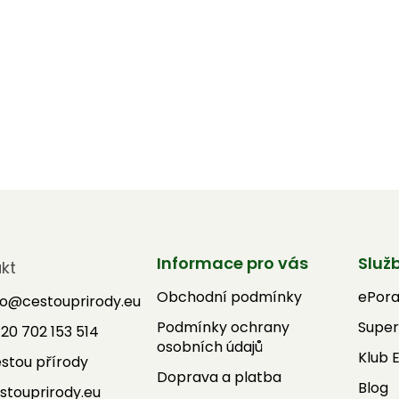
Informace pro vás
Služ
kt
Obchodní podmínky
ePor
fo
@
cestouprirody.eu
Podmínky ochrany
Super
20 702 153 514
osobních údajů
Klub 
stou přírody
Doprava a platba
Blog
stouprirody.eu