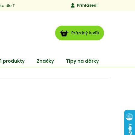
Přihlášení
ika dle TCM
Kontakty
Jen to, čemu věříme
Moje obj
NÁKUPNÍ
Prázdný košík
KOŠÍK
í produkty
Značky
Tipy na dárky
ENERGY