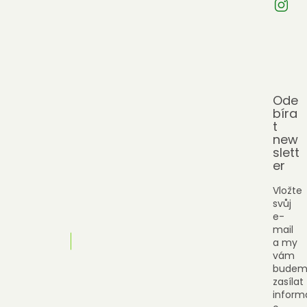
Ode
bíra
t
new
slett
er
Vložte
svůj
e-
mail
a my
vám
budem
zasílat
inform