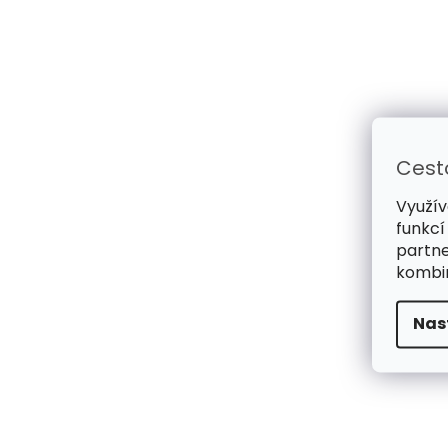
Cest
Využív
funkcí
partne
kombin
Nas