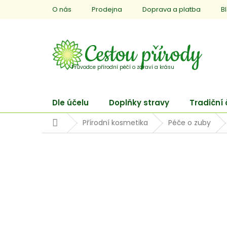
Přejít
O nás
Prodejna
Doprava a platba
B
na
obsah
Dle účelu
Doplňky stravy
Tradiční
Domů
Přírodní kosmetika
Péče o zuby