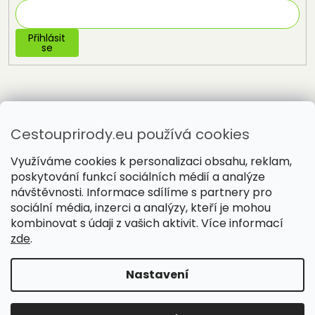
Přihlásit
se
Cestouprirody.eu používá cookies
Využíváme cookies k personalizaci obsahu, reklam,
poskytování funkcí sociálních médií a analýze
návštěvnosti. Informace sdílíme s partnery pro
sociální média, inzerci a analýzy, kteří je mohou
Vytvořil Shoptet
kombinovat s údaji z vašich aktivit. Více informací
zde
.
Copyright 2026
Cestou přírody
. Všechna práva vyhrazena.
Nastavení