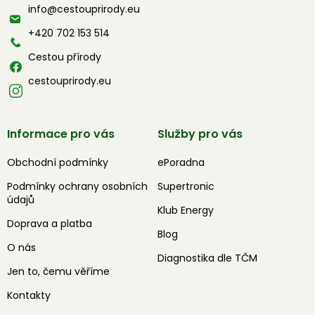
a
info
@
cestouprirody.eu
t
í
+420 702 153 514
Cestou přírody
cestouprirody.eu
Informace pro vás
Služby pro vás
Obchodní podmínky
ePoradna
Podmínky ochrany osobních
Supertronic
údajů
Klub Energy
Doprava a platba
Blog
O nás
Diagnostika dle TČM
Jen to, čemu věříme
Kontakty