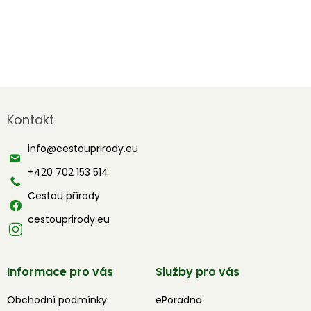
Z
á
Kontakt
p
a
info
@
cestouprirody.eu
t
í
+420 702 153 514
Cestou přírody
cestouprirody.eu
Informace pro vás
Služby pro vás
Obchodní podmínky
ePoradna