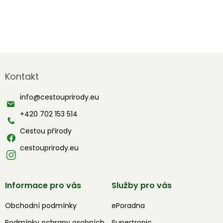
Z
á
Kontakt
p
a
info
@
cestouprirody.eu
t
í
+420 702 153 514
Cestou přírody
cestouprirody.eu
Informace pro vás
Služby pro vás
Obchodní podmínky
ePoradna
Podmínky ochrany osobních
Supertronic