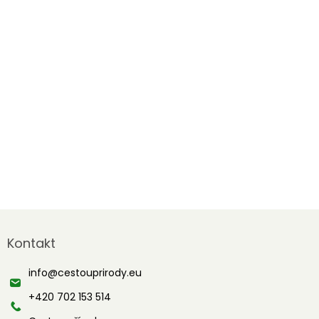
Z
á
Kontakt
p
a
info
@
cestouprirody.eu
t
í
+420 702 153 514