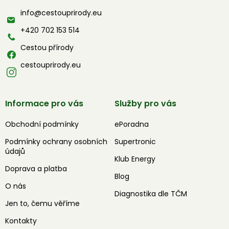
a
info
@
cestouprirody.eu
t
í
+420 702 153 514
Cestou přírody
cestouprirody.eu
Informace pro vás
Služby pro vás
Obchodní podmínky
ePoradna
Podmínky ochrany osobních
Supertronic
údajů
Klub Energy
Doprava a platba
Blog
O nás
Diagnostika dle TČM
Jen to, čemu věříme
Kontakty