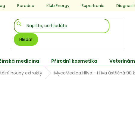
log
Poradna
Klub Energy
Supertronic
Diagnost
Hledat
 čínská medicína
Přírodní kosmetika
Veterinárn
itální houby extrakty
MycoMedica Hlíva - Hlíva ústřičná 90 k