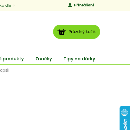
Přihlášení
ika dle TCM
Kontakty
Jen to, čemu věříme
Moje obj
NÁKUPNÍ
Prázdný košík
KOŠÍK
í produkty
Značky
Tipy na dárky
ENERGY
apslí