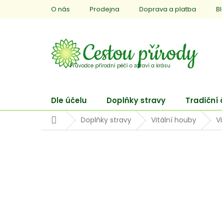
Přejít
O nás
Prodejna
Doprava a platba
B
na
obsah
Dle účelu
Doplňky stravy
Tradiční
Domů
Doplňky stravy
Vitální houby
V