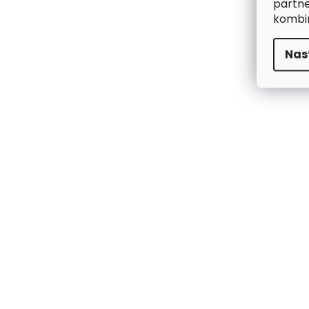
partne
kombin
Nas