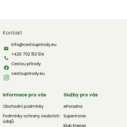
Z
á
Kontakt
p
a
info
@
cestouprirody.eu
t
í
+420 702 153 514
Cestou přírody
cestouprirody.eu
Informace pro vás
Služby pro vás
Obchodní podmínky
ePoradna
Podmínky ochrany osobních
Supertronic
údajů
Klub Energy