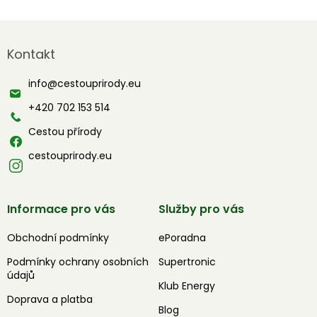
Z
á
Kontakt
p
a
info
@
cestouprirody.eu
t
í
+420 702 153 514
Cestou přírody
cestouprirody.eu
Informace pro vás
Služby pro vás
Obchodní podmínky
ePoradna
Podmínky ochrany osobních
Supertronic
údajů
Klub Energy
Doprava a platba
Blog