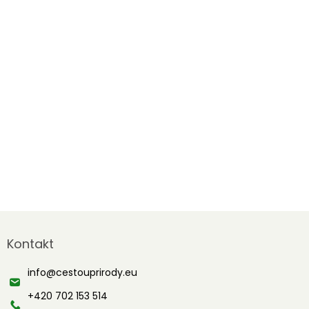
Z
á
Kontakt
p
a
info
@
cestouprirody.eu
t
í
+420 702 153 514