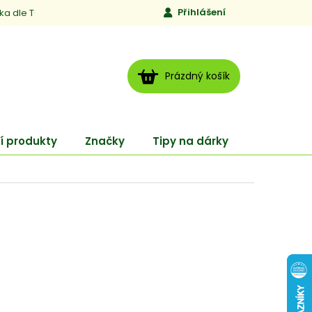
Přihlášení
ika dle TCM
Kontakty
Jen to, čemu věříme
Moje obj
NÁKUPNÍ
Prázdný košík
KOŠÍK
í produkty
Značky
Tipy na dárky
ENERGY