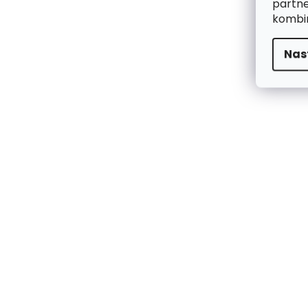
partne
kombin
Nas