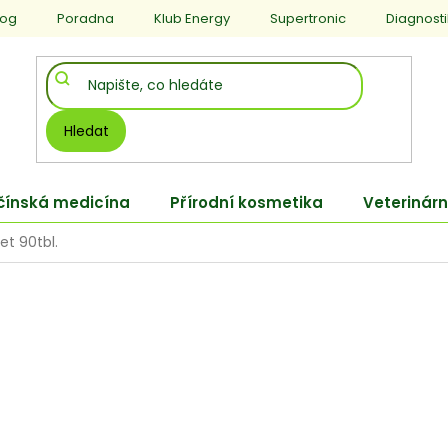
log
Poradna
Klub Energy
Supertronic
Diagnost
Hledat
 čínská medicína
Přírodní kosmetika
Veterinárn
et 90tbl.