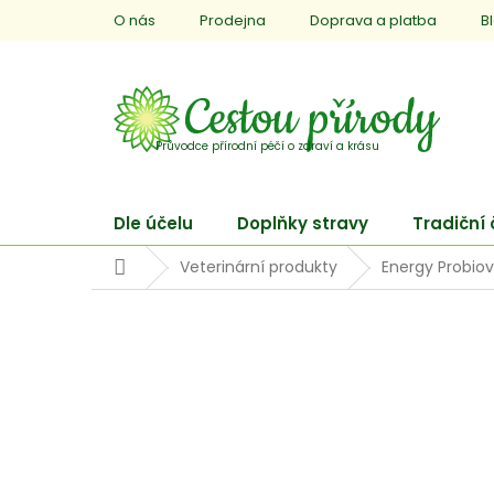
Přejít
O nás
Prodejna
Doprava a platba
B
na
obsah
Dle účelu
Doplňky stravy
Tradiční
Domů
Veterinární produkty
Energy Probiov