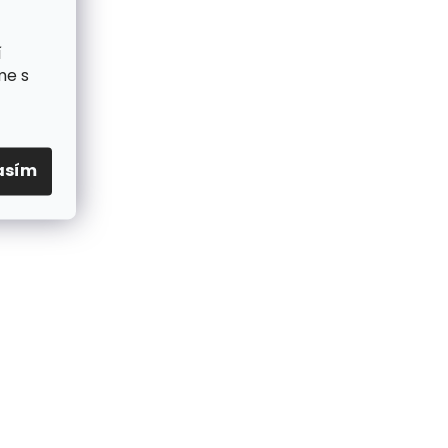
í
me s
asím