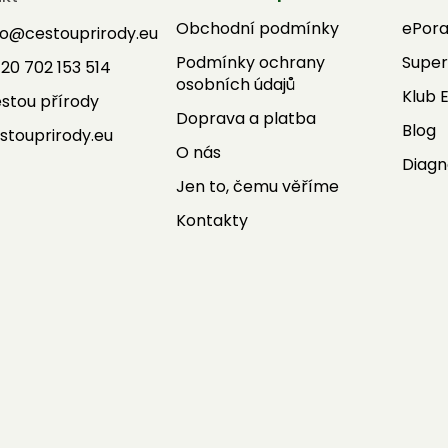
Obchodní podmínky
ePor
fo
@
cestouprirody.eu
Podmínky ochrany
Super
20 702 153 514
osobních údajů
Klub 
stou přírody
Doprava a platba
Blog
stouprirody.eu
O nás
Diagn
Jen to, čemu věříme
Kontakty