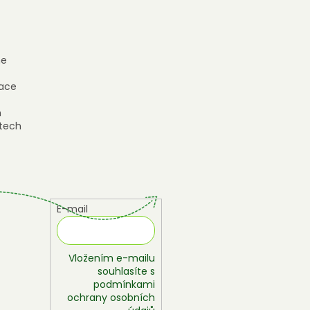
e
ace
h
tech
E-mail
Vložením e-mailu
souhlasíte s
podmínkami
ochrany osobních