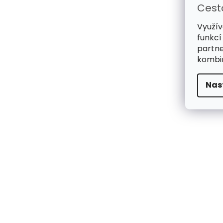
Cest
Využív
funkcí
partne
kombin
Nas