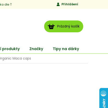
Přihlášení
ika dle TCM
Kontakty
Jen to, čemu věříme
Moje obj
NÁKUPNÍ
Prázdný košík
KOŠÍK
í produkty
Značky
Tipy na dárky
ENERGY
 Organic Maca caps