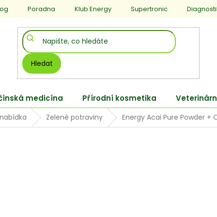
log
Poradna
Klub Energy
Supertronic
Diagnost
Hledat
 čínská medicína
Přírodní kosmetika
Veterinárn
 nabídka
Zelené potraviny
Energy Acai Pure Powder +