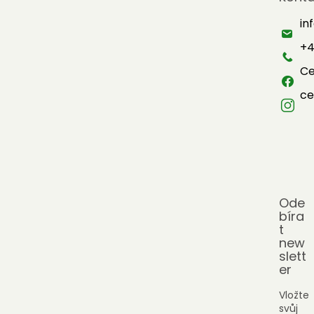
p
a
in
t
+4
í
Ce
ce
Ode
bíra
t
new
slett
er
Vložte
svůj