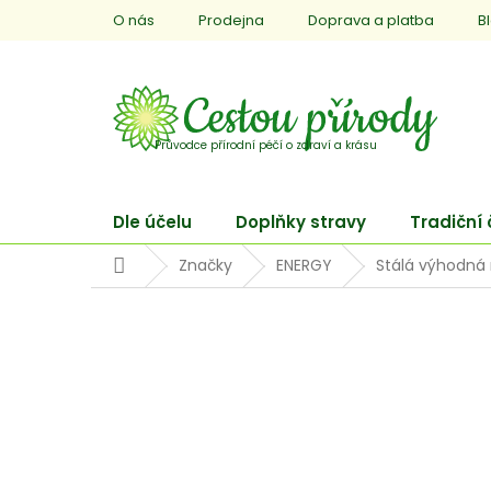
Přejít
O nás
Prodejna
Doprava a platba
B
na
obsah
Dle účelu
Doplňky stravy
Tradiční
Domů
Značky
ENERGY
Stálá výhodná