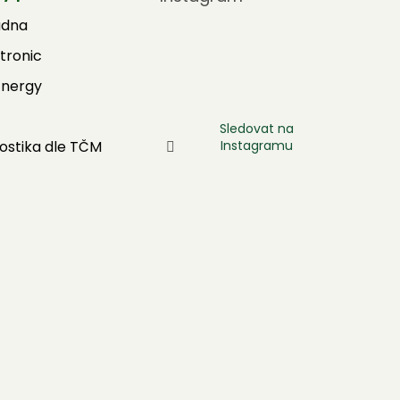
adna
tronic
Energy
Sledovat na
Instagramu
ostika dle TČM