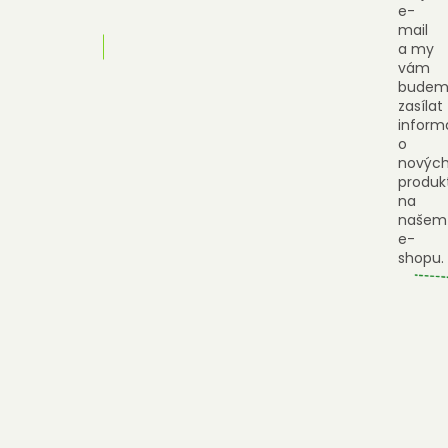
e-
mail
a my
vám
budem
zasílat
inform
o
novýc
produk
na
našem
e-
shopu.