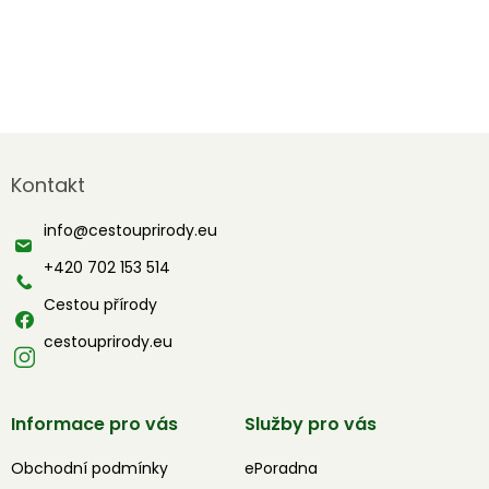
Z
á
Kontakt
p
a
info
@
cestouprirody.eu
t
í
+420 702 153 514
Cestou přírody
cestouprirody.eu
Informace pro vás
Služby pro vás
Obchodní podmínky
ePoradna