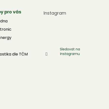
by pro vás
Instagram
adna
tronic
Energy
Sledovat na
Instagramu
ostika dle TČM