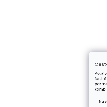
Cest
Využív
funkcí
partne
kombin
Nas