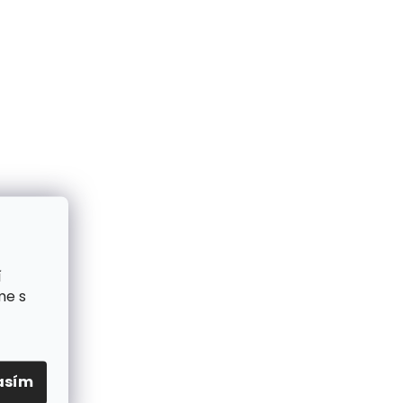
í
me s
asím