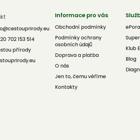
Informace pro vás
Služ
kt
Obchodní podmínky
ePor
fo
@
cestouprirody.eu
Podmínky ochrany
Super
20 702 153 514
osobních údajů
Klub 
stou přírody
Doprava a platba
Blog
stouprirody.eu
O nás
Diagn
Jen to, čemu věříme
Kontakty