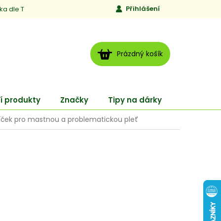
Přihlášení
ika dle TCM
Kontakty
Jen to, čemu věříme
Moje obj
NÁKUPNÍ
Prázdný košík
KOŠÍK
í produkty
Značky
Tipy na dárky
ENERGY
alíček pro mastnou a problematickou pleť