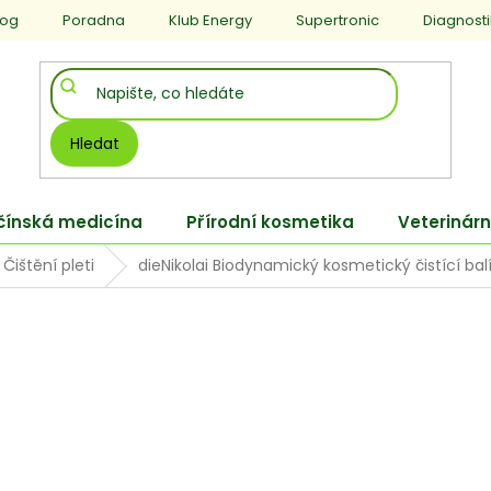
log
Poradna
Klub Energy
Supertronic
Diagnost
Hledat
 čínská medicína
Přírodní kosmetika
Veterinárn
Čištění pleti
dieNikolai Biodynamický kosmetický čistící b