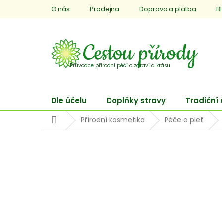
Přejít
O nás
Prodejna
Doprava a platba
B
na
obsah
Dle účelu
Doplňky stravy
Tradiční
Domů
Přírodní kosmetika
Péče o pleť