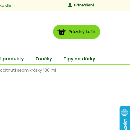
Přihlášení
ika dle TCM
Kontakty
Jen to, čemu věříme
Moje obj
NÁKUPNÍ
Prázdný košík
KOŠÍK
í produkty
Značky
Tipy na dárky
ENERGY
Procitnutí sedmikrásky 100 ml