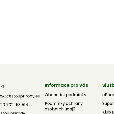
Informace pro vás
Služ
kt
Obchodní podmínky
ePor
fo
@
cestouprirody.eu
Podmínky ochrany
Super
20 702 153 514
osobních údajů
Klub 
stou přírody