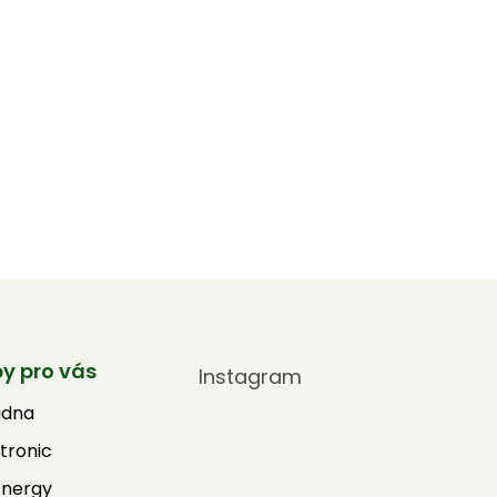
by pro vás
Instagram
adna
tronic
Energy