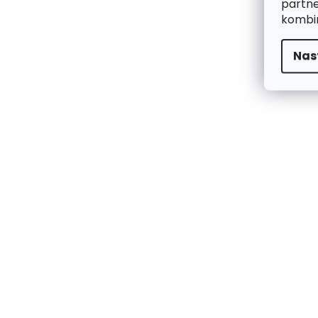
partne
kombin
Nas