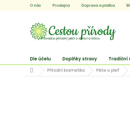
Přejít
O nás
Prodejna
Doprava a platba
B
na
obsah
Dle účelu
Doplňky stravy
Tradiční
Domů
Přírodní kosmetika
Péče o pleť