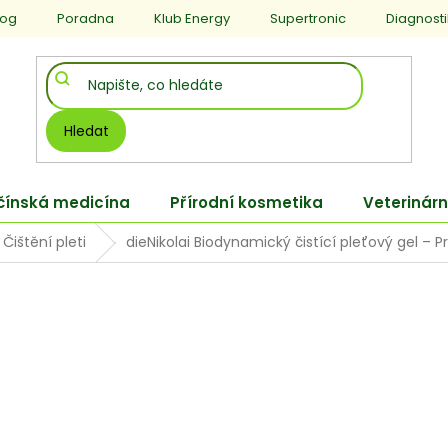
log
Poradna
Klub Energy
Supertronic
Diagnost
Hledat
 čínská medicína
Přírodní kosmetika
Veterinárn
Čištění pleti
dieNikolai Biodynamický čistící pleťový gel – 