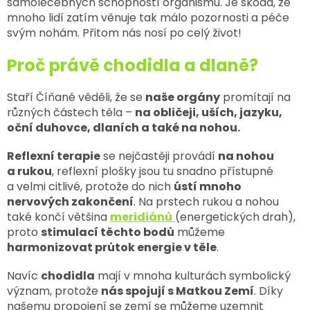
samoléčebných schopností organismu. Je škoda, že
mnoho lidí zatím věnuje tak málo pozornosti a péče
svým nohám. Přitom nás nosí po celý život!
Proč právě chodidla a dlaně?
Staří Číňané věděli, že se
naše orgány
promítají na
různých částech těla –
na obličeji, uších, jazyku,
oční duhovce, dlaních a také na nohou.
Reflexní terapie
se nejčastěji provádí
na nohou
a rukou
, reflexní plošky jsou tu snadno přístupné
a velmi citlivé, protože do nich
ústí mnoho
nervových zakončení
. Na prstech rukou a nohou
také končí většina
meridiánů
(energetických drah),
proto
stimulací těchto bodů
můžeme
harmonizovat průtok energie v těle
.
Navíc
chodidla
mají v mnoha kulturách symbolický
význam, protože
nás spojují s Matkou Zemí
. Díky
našemu propojení se zemí se můžeme uzemnit