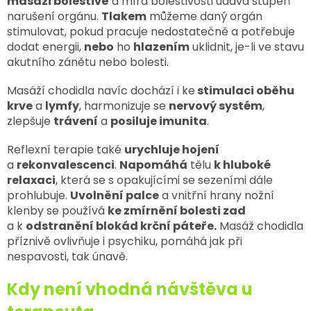
masáži bolestivě
a míra bolestivosti udává stupeň
narušení orgánu.
Tlakem
můžeme daný orgán
stimulovat, pokud pracuje nedostatečně a potřebuje
dodat energii,
nebo
ho
hlazením
uklidnit, je-li ve stavu
akutního zánětu nebo bolesti.
Masáží chodidla navíc dochází i ke
stimulaci oběhu
krve
a
lymfy
, harmonizuje se
nervový systém
,
zlepšuje
trávení
a
posiluje imunita
.
Reflexní terapie také
urychluje hojení
a
rekonvalescenci
.
Napomáhá
tělu
k hluboké
relaxaci
, která se s opakujícími se sezeními dále
prohlubuje.
Uvolnění palce
a vnitřní hrany nožní
klenby se používá
ke zmírnění bolesti zad
a k
odstranění blokád krční páteře.
Masáž chodidla
příznivě ovlivňuje i psychiku, pomáhá jak při
nespavosti, tak únavě.
Kdy není vhodná návštěva u