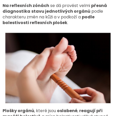
Na reflexních zónách
se dá provést velmi
přesná
diagnostika
stavu jednotlivých orgánů
podle
charakteru změn na kůži a v podkoží a
podle
bolestivosti reflexních plošek
.
Plošky orgánů
, které jsou
oslabené
,
reagují při