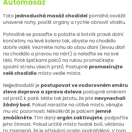
Automasáž
Tato
jednoduchá masáž chodidel
pomáhá osvěžit
unavené nohy, posílit orgány a rychle obnovit vitalitu.
Pohodlně se posaďte a položte si kotník pravé dolní
končetiny na levé koleno tak, abyste na chodidlo
dobře viděli. Vezměte nohu do obou dlaní (levou dlaň
na chodidlo a pravou na nárt) a nalaďte se na své
tělo. Poté špičkami palců na rukou promačkejte
spodní stranu všech prstů. Postupně
promasírujte
celé chodidlo
místo vedle místa.
Nejjednodušší je
postupovat ve vodorovném směru
zleva doprava
a zprava doleva
postupně směrem
od prstů k patě. Máte tak jistotu, že jste
nevynechali
žádný bod.
Pokud narazíte na citlivé místo, věnujte
mu víc pozornosti. Několikrát je palcem
jemně
zmáčkněte
. Tím daný
orgán zaktivujete
, podpoříte
jeho činnost. Pokud určité místo hodně bolí, většinou
to znamená, že je příslušný orgán podrážděný. V tom