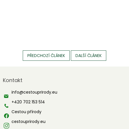
PŘEDCHOZÍ ČLÁNEK
DALŠÍ ČLÁNEK
Z
á
Kontakt
p
a
info
@
cestouprirody.eu
t
í
+420 702 153 514
Cestou přírody
cestouprirody.eu