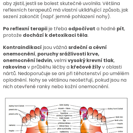
aby zjistil, jestli se bolest skutečně uvolnila. Většina
reflexních terapeutů má vlastní uklidňující způsob, jak
sezení zakončit (např. jemné pohlazení nohy).
Po reflexní terapii
je třeba
odpočívat
a hodně
pít
,
protože
dochází k detoxikaci těla
.
Kontraindikací
jsou vážná
srdeční a cévní
onemocnění
,
poruchy srážlivosti krve,
onemocnění ledvin
, velmi
vysoký krevní tlak
,
rakovina
v průběhu léčby a
křečové žíly
v oblasti
nártů. Nedoporučuje se ani při těhotenství po umělém
oplodnění. Nohy se většinou neošetřují, pokud jsou na
nich otevřené ranky nebo kožní onemocnění.