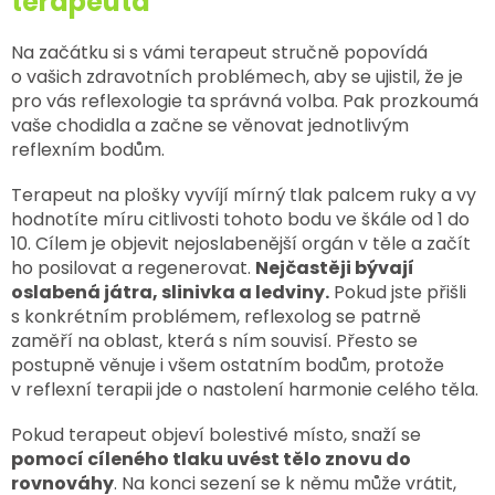
terapeuta
Na začátku si s vámi terapeut stručně popovídá
o vašich zdravotních problémech, aby se ujistil, že je
pro vás reflexologie ta správná volba. Pak prozkoumá
vaše chodidla a začne se věnovat jednotlivým
reflexním bodům.
Terapeut na plošky vyvíjí mírný tlak palcem ruky a vy
hodnotíte míru citlivosti tohoto bodu ve škále od 1 do
10. Cílem je objevit nejoslabenější orgán v těle a začít
ho posilovat a regenerovat.
Nejčastěji bývají
oslabená játra, slinivka a ledviny.
Pokud jste přišli
s konkrétním problémem, reflexolog se patrně
zaměří na oblast, která s ním souvisí. Přesto se
postupně věnuje i všem ostatním bodům, protože
v reflexní terapii jde o nastolení harmonie celého těla.
Pokud terapeut objeví bolestivé místo, snaží se
pomocí cíleného tlaku uvést tělo znovu do
rovnováhy
. Na konci sezení se k němu může vrátit,