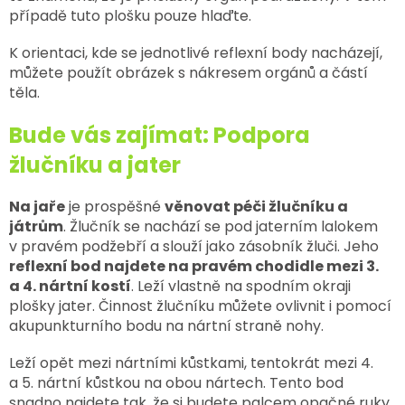
případě tuto plošku pouze hlaďte.
K orientaci, kde se jednotlivé reflexní body nacházejí,
můžete použít obrázek s nákresem orgánů a částí
těla.
Bude vás zajímat: Podpora
žlučníku a jater
Na jaře
je prospěšné
věnovat péči žlučníku a
játrům
. Žlučník se nachází se pod jaterním lalokem
v pravém podžebří a slouží jako zásobník žluči. Jeho
reflexní bod najdete na pravém chodidle mezi 3.
a 4. nártní kostí
. Leží vlastně na spodním okraji
plošky jater. Činnost žlučníku můžete ovlivnit i pomocí
akupunkturního bodu na nártní straně nohy.
Leží opět mezi nártními kůstkami, tentokrát mezi 4.
a 5. nártní kůstkou na obou nártech. Tento bod
snadno najdete tak, že si budete palcem opačné ruky