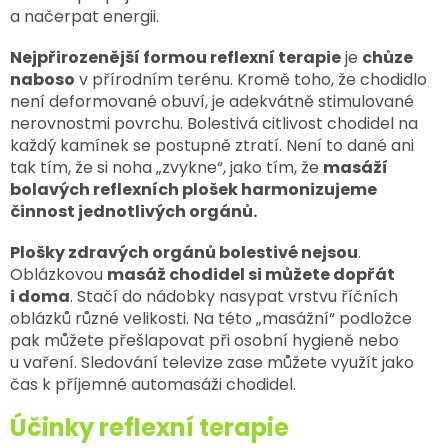
a načerpat energii.
Nejpřirozenější formou reflexní terapie
je
chůze
naboso
v přírodním terénu. Kromě toho, že chodidlo
není deformované obuví, je adekvátně stimulované
nerovnostmi povrchu. Bolestivá citlivost chodidel na
každý kamínek se postupně ztratí. Není to dané ani
tak tím, že si noha „zvykne“, jako tím, že
masáží
bolavých reflexních plošek harmonizujeme
činnost jednotlivých orgánů.
Plošky zdravých orgánů bolestivé nejsou
.
Oblázkovou
masáž chodidel si můžete dopřát
i doma
. Stačí do nádobky nasypat vrstvu říčních
oblázků různé velikosti. Na této „masážní“ podložce
pak můžete přešlapovat při osobní hygieně nebo
u vaření. Sledování televize zase můžete využít jako
čas k příjemné automasáži chodidel.
Účinky reflexní terapie