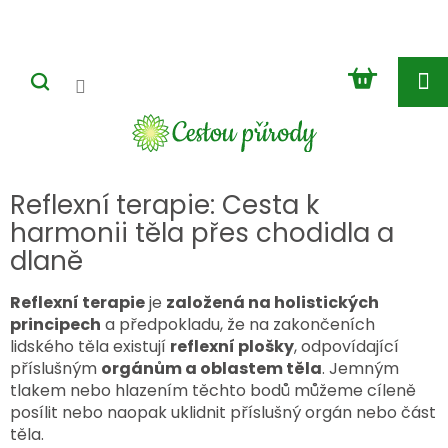
Přejít
na
obsah
NÁKUP
KOŠÍK
Reflexní terapie: Cesta k
harmonii těla přes chodidla a
dlaně
Reflexní terapie
je
založená na holistických
principech
a předpokladu, že na zakončeních
lidského těla existují
reflexní plošky
, odpovídající
příslušným
orgánům a oblastem těla
. Jemným
tlakem nebo hlazením těchto bodů můžeme cíleně
posílit nebo naopak uklidnit příslušný orgán nebo část
těla.