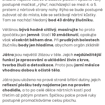
postupně mačkat „rýhu“, nacházející se mezi 4. a 5.
prstem z nártové strany nohy. Rýha se bude postupně
zužovat až do místa, kde se setkávají nártní kůstky.
Tam se nachází hledaný
bod 43 dráhy žlučníku.
Většinou
bývá hodně citlivý
,
masírujte
ho proto
zpočátku jen
jemně
. Stačí
10 zmáčknutí
, opakujte
však
vícekrát během dne.
Při
prudkých bolestech
žlučníku
body jen hladíme
, abychom orgán zklidnili!
Játra
jsou největší žlázou v těle. Jejich
nejdůležitější
funkcí je zpracování a ukládání živin z krve,
tvorba žluči a detoxikace.
Proto jsou
jarní měsíce
vhodnou dobou k očistě těla
.
Játra jsou uložena na pravé straně břišní dutiny, jejich
reflexní plošku tedy najdeme jen na pravém
chodidle,
a to po celé délce nártních kostí pod
třetím až pátým prstem. Špičkou palce pravé ruky
postupně promačkáváme celou plochu.