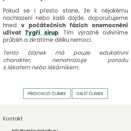
Pokud se i přesto stane, že k nějakému
nachlazení nebo kašli dojde, doporučujeme
hned
v počátečních fázích onemocnění
užívat
Tygří sirup
. Tím výrazně ovlivníme
průběh a zkrátíme délku nemoci.
Tento článek má pouze edukativní
charakter, nenahrazuje poradu
s lékařem nebo lékárníkem.
PŘEDCHOZÍ ČLÁNEK
DALŠÍ ČLÁNEK
Z
á
Kontakt
p
a
info
@
cestouprirody.eu