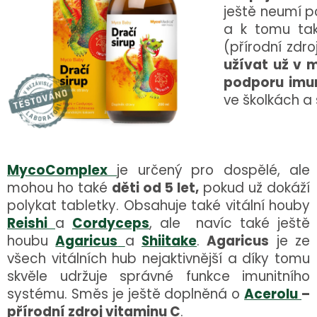
ještě neumí p
a k tomu t
(přírodní zdro
užívat už v m
podporu imu
ve školkách a 
MycoComplex
je určený pro dospělé, ale
mohou ho také
děti od 5 let,
pokud už dokáží
polykat tabletky. Obsahuje také vitální houby
Reishi
a
Cordyceps
, ale navíc také ještě
houbu
Agaricus
a
Shiitake
.
Agaricus
je ze
všech vitálních hub nejaktivnější a díky tomu
skvěle udržuje správné funkce imunitního
systému. Směs je ještě doplněná o
Acerolu
–
přírodní zdroj vitaminu C
.