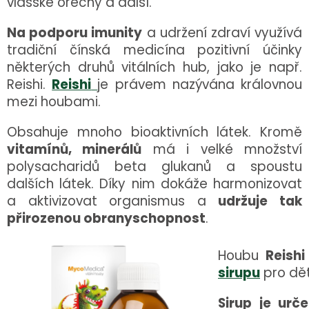
vlašské ořechy a další.
Na podporu imunity
a udržení zdraví využívá
tradiční čínská medicína pozitivní účinky
některých druhů vitálních hub, jako je např.
Reishi.
Reishi
je právem nazývána královnou
mezi houbami.
Obsahuje mnoho bioaktivních látek. Kromě
vitamínů, minerálů
má i velké množství
polysacharidů beta glukanů a spoustu
dalších látek. Díky nim dokáže harmonizovat
a aktivizovat organismus a
udržuje tak
přirozenou obranyschopnost
.
Houbu
Reishi
sirupu
pro dět
Sirup je urč