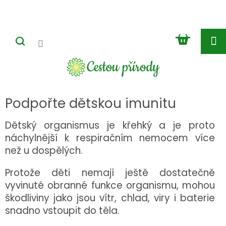
Přejít
na
obsah
NÁKUP
KOŠÍK
Podpořte dětskou imunitu
Dětský organismus je křehký a je proto
náchylnější k respiračním nemocem více
než u dospělých.
Protože děti nemají ještě dostatečně
vyvinuté obranné funkce organismu, mohou
škodliviny jako jsou vítr, chlad, viry i baterie
snadno vstoupit do těla.