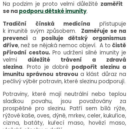
Na podzim je proto velmi důležité
zaměřit
se na
podporu dětské imunity
.
Tradiční čínská medicína
přistupuje
k imunitě svým způsobem.
Zaměřuje se na
prevenci
a
posiluje dětský organismus
dříve
, než se nějaká nemoc objeví. A to
čistě
přírodní cestou.
Pro udržení silné imunity je
velmi
důležité trávení a zdravá
slezina
. Proto je dobré
podpořit slezinu a
imunitu správnou stravou
a klást důraz na
pečlivý výběr potravin, které slezinu podporují.
Potraviny, které mají neutrální nebo teplou
sladkou povahu, jsou považovány za
prospěšné pro slezinu. Patří sem bílá rýže,
rýžové kaše, oves, dýně, mrkev, celer, kukuřice,
cizrna, batáty, kuřecí maso, hovězí maso,