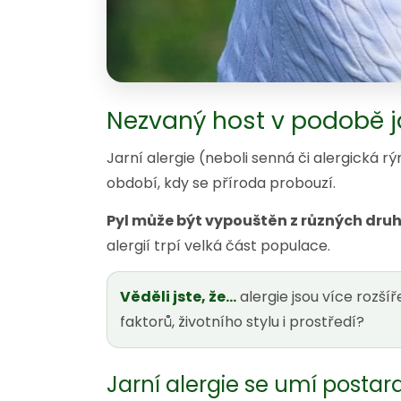
Nezvaný host v podobě ja
Jarní alergie (neboli senná či alergická rý
období, kdy se příroda probouzí.
Pyl může být vypouštěn z různých druh
alergií trpí velká část populace.
Věděli jste, že…
alergie jsou více rozš
faktorů, životního stylu i prostředí?
Jarní alergie se umí postar