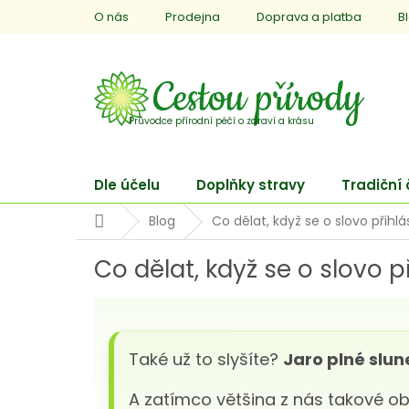
Přejít
O nás
Prodejna
Doprava a platba
B
na
obsah
Dle účelu
Doplňky stravy
Tradiční
Domů
Blog
Co dělat, když se o slovo přihlás
Co dělat, když se o slovo př
Také už to slyšíte?
Jaro plné slu
A zatímco většina z nás takové o