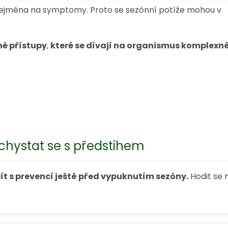
zejména na symptomy. Proto se sezónní potíže mohou v
né přístupy
,
které se dívají na organismus komplexně
achystat se s předstihem
čít s prevencí ještě před vypuknutím sezóny.
Hodit se 