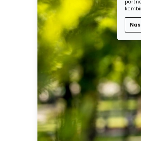
partne
kombin
Nas