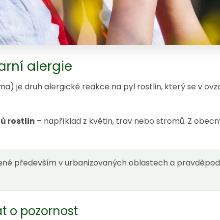
rní alergie
ma) je druh alergické reakce na pyl rostlin, který se v ov
ů rostlin
– například z květin, trav nebo stromů. Z obecn
ířené především v urbanizovaných oblastech a pravděpod
at o pozornost