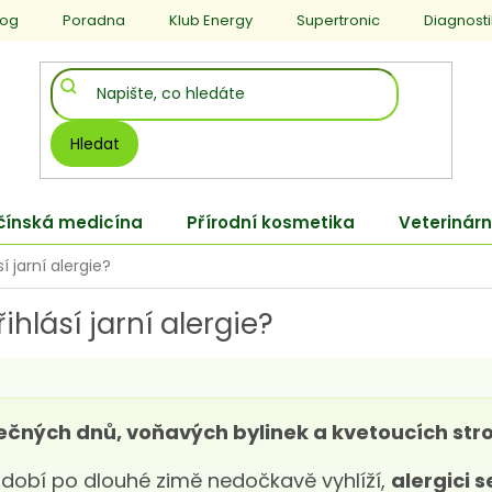
log
Poradna
Klub Energy
Supertronic
Diagnost
Hledat
 čínská medicína
Přírodní kosmetika
Veterinárn
í jarní alergie?
ihlásí jarní alergie?
nečných dnů, voňavých bylinek a kvetoucích st
bdobí po dlouhé zimě nedočkavě vyhlíží,
alergici 