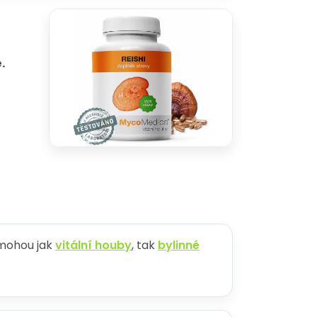
.
mohou jak
vitální houby
, tak
bylinné