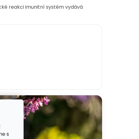
gické reakci imunitní systém vydává
í
me s