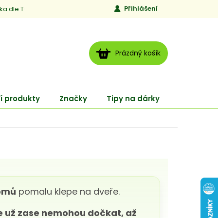
Přihlášení
ika dle TCM
Kontakty
Jen to, čemu věříme
Moje obj
NÁKUPNÍ
Prázdný košík
KOŠÍK
í produkty
Značky
Tipy na dárky
ENERGY
romů
pomalu klepe na dveře.
se už zase nemohou dočkat, až