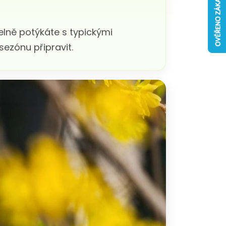
elně potýkáte s typickými
ezónu připravit.