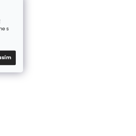
í
me s
asím