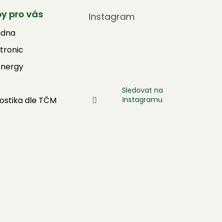
by pro vás
Instagram
adna
tronic
Energy
Sledovat na
Instagramu
ostika dle TČM