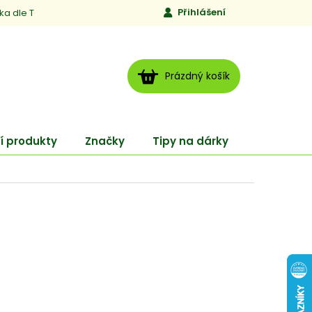
Přihlášení
ika dle TCM
Kontakty
Jen to, čemu věříme
Moje obj
NÁKUPNÍ
Prázdný košík
KOŠÍK
í produkty
Značky
Tipy na dárky
ENERGY