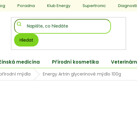
log
Poradna
Klub Energy
Supertronic
Diagnost
Hledat
 čínská medicína
Přírodní kosmetika
Veterinárn
přírodní mýdla
Energy Artrin glycerinové mýdlo 100g