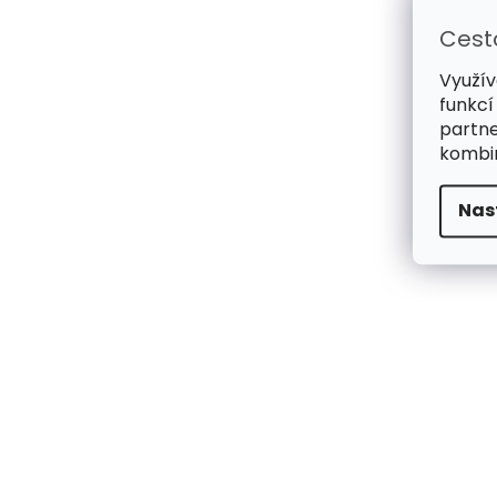
Cest
Využív
funkcí
partne
kombin
Nas