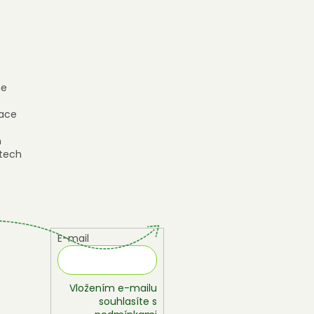
e
ace
h
tech
E-mail
Vložením e-mailu
souhlasíte s