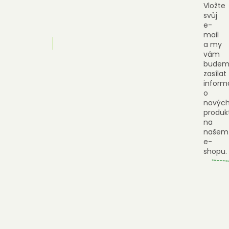
Vložte
svůj
e-
mail
a my
vám
budem
zasílat
inform
o
novýc
produk
na
našem
e-
shopu.