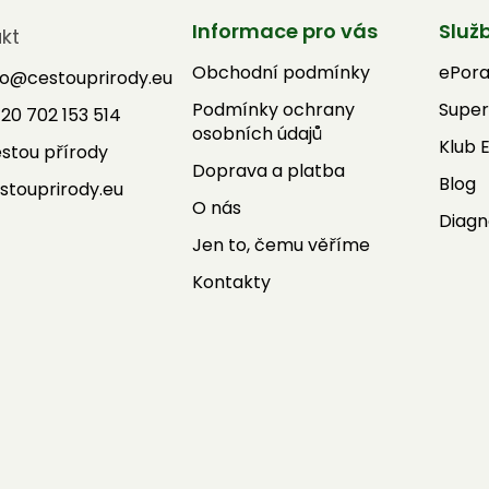
Informace pro vás
Služ
kt
Obchodní podmínky
ePor
fo
@
cestouprirody.eu
Podmínky ochrany
Super
20 702 153 514
osobních údajů
Klub 
stou přírody
Doprava a platba
Blog
stouprirody.eu
O nás
Diagn
Jen to, čemu věříme
Kontakty