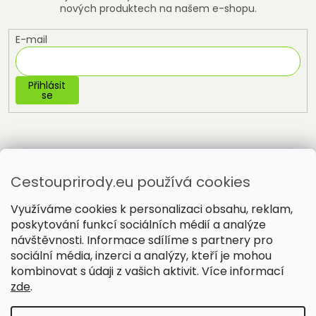
nových produktech na našem e-shopu.
E-mail
Přihlásit
se
Cestouprirody.eu používá cookies
Využíváme cookies k personalizaci obsahu, reklam,
poskytování funkcí sociálních médií a analýze
návštěvnosti. Informace sdílíme s partnery pro
sociální média, inzerci a analýzy, kteří je mohou
Vytvořil Shoptet
kombinovat s údaji z vašich aktivit. Více informací
zde
.
Copyright 2026
Cestou přírody
. Všechna práva vyhrazena.