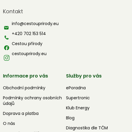
Z
á
Kontakt
p
a
info
@
cestouprirody.eu
t
í
+420 702 153 514
Cestou přírody
cestouprirody.eu
Informace pro vás
Služby pro vás
Obchodní podmínky
ePoradna
Podmínky ochrany osobních
Supertronic
údajů
Klub Energy
Doprava a platba
Blog
O nás
Diagnostika dle TČM